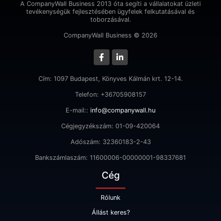
A CompanyWall Business 2013 óta segíti a vállalatokat üzleti
tevékenységük fejlesztésében ügyfelek felkutatásával és
toborzásával.
CompanyWall Business © 2026
Cím: 1097 Budapest, Könyves Kálmán krt. 12-14.
Telefon: +36705908157
E-mail::
info@companywall.hu
Cégjegyzékszám: 01-09-420064
Adószám: 32360183-2-43
Bankszámlaszám: 11600006-00000001-98337681
Cég
Rólunk
Állást keres?