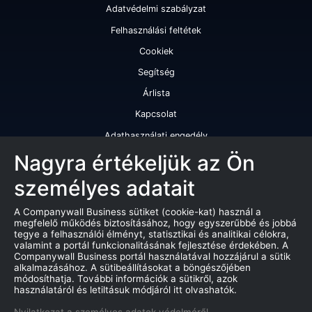
Adatvédelmi szabályzat
Felhasználási feltétek
Cookiek
Segítség
Árlista
Kapcsolat
Adathasználati engedély
Szolgáltatásaink
Nagyra értékeljük az Ön
személyes adatait
Cégminősítés
Cégminősítési riport
A Companywall Business sütiket (cookie-kat) használ a
megfelelő működés biztosításához, hogy egyszerűbbé és jobbá
Kiváló cégminősítési tanúsítvány
tegye a felhasználói élményt, statisztikai és analitikai célokra,
valamint a portál funkcionalitásának fejlesztése érdekében. A
Termékek
Companywall Business portál használatával hozzájárul a sütik
alkalmazásához. A sütibeállításokat a böngészőjében
Companywall Business - Adattovábbítási szerződés
módosíthatja. További információk a sütikről, azok
használatáról és letiltásuk módjáról itt olvashatók.
Csődeljárások