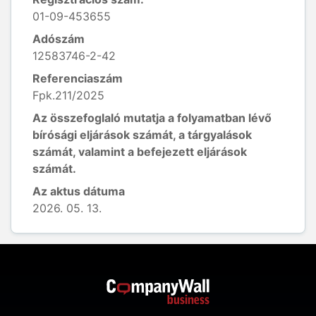
01-09-453655
Adószám
12583746-2-42
Referenciaszám
Fpk.211/2025
Az összefoglaló mutatja a folyamatban lévő
bírósági eljárások számát, a tárgyalások
számát, valamint a befejezett eljárások
számát.
Az aktus dátuma
2026. 05. 13.