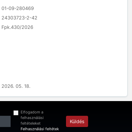
01-09-280469
24303723-2-42
Fpk.430/2026
2026. 05. 18.
Elfogadom a
felhasználási
Küldés
feltételeket
Felhasználási feltétek