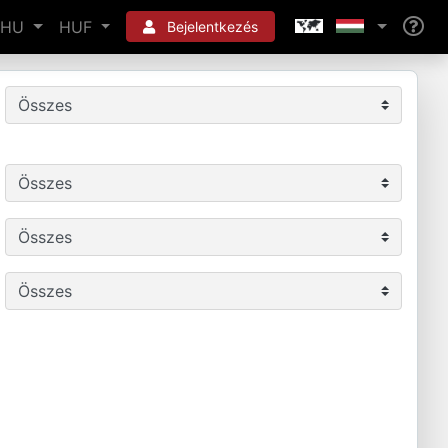
HU
HUF
Bejelentkezés