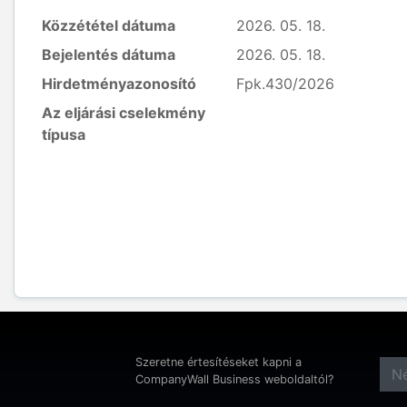
Közzététel dátuma
2026. 05. 18.
Bejelentés dátuma
2026. 05. 18.
Hirdetményazonosító
Fpk.430/2026
Az eljárási cselekmény
típusa
Szeretne értesítéseket kapni a
CompanyWall Business weboldaltól?