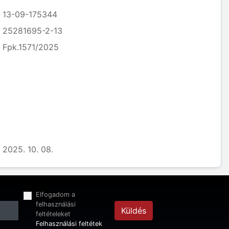
13-09-175344
25281695-2-13
Fpk.1571/2025
2025. 10. 08.
Elfogadom a
felhasználási
Küldés
feltételeket
Felhasználási feltétek