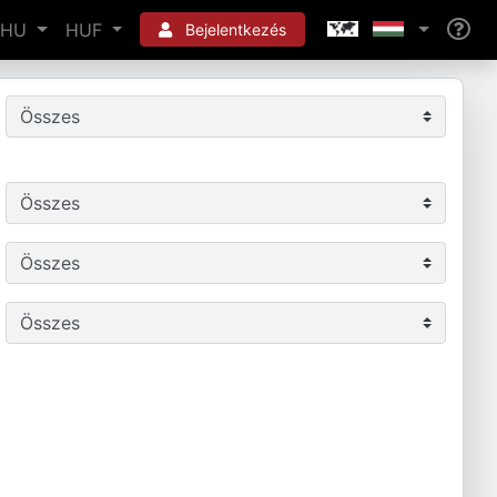
HU
HUF
Bejelentkezés