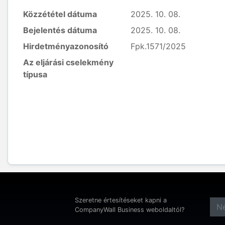
Közzététel dátuma
2025. 10. 08.
Bejelentés dátuma
2025. 10. 08.
Hirdetményazonosító
Fpk.1571/2025
Az eljárási cselekmény
típusa
Szeretne értesítéseket kapni a
CompanyWall Business weboldaltól?