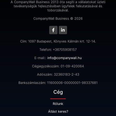
A CompanyWall Business 2013 óta segíti a vállalatokat üzleti
tevékenységük fejlesztésében ügyfelek felkutatásával és
toborzásával.
CompanyWall Business © 2026
Cím: 1097 Budapest, Könyves Kálmán krt. 12-14.
Telefon: +36705908157
E-mail::
info@companywall.hu
Cégjegyzékszám: 01-09-420064
Adószám: 32360183-2-43
Bankszámlaszám: 11600006-00000001-98337681
Cég
Rólunk
Állást keres?