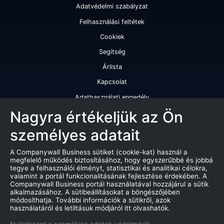
Adatvédelmi szabályzat
Felhasználási feltétek
Cookiek
Segítség
Árlista
Kapcsolat
Adathasználati engedély
Szolgáltatásaink
Nagyra értékeljük az Ön
személyes adatait
Cégminősítés
Cégminősítési riport
A Companywall Business sütiket (cookie-kat) használ a
megfelelő működés biztosításához, hogy egyszerűbbé és jobbá
Kiváló cégminősítési tanúsítvány
tegye a felhasználói élményt, statisztikai és analitikai célokra,
valamint a portál funkcionalitásának fejlesztése érdekében. A
Termékek
Companywall Business portál használatával hozzájárul a sütik
alkalmazásához. A sütibeállításokat a böngészőjében
Companywall Business - Adattovábbítási szerződés
módosíthatja. További információk a sütikről, azok
használatáról és letiltásuk módjáról itt olvashatók.
Csődeljárások