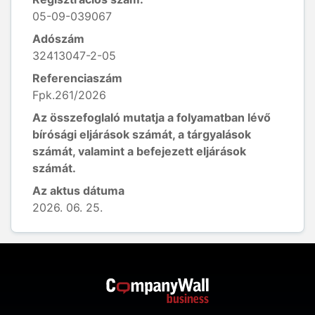
05-09-039067
Adószám
32413047-2-05
Referenciaszám
Fpk.261/2026
Az összefoglaló mutatja a folyamatban lévő
bírósági eljárások számát, a tárgyalások
számát, valamint a befejezett eljárások
számát.
Az aktus dátuma
2026. 06. 25.