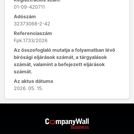
01-09-420711
Adószám
32373068-2-42
Referenciaszám
Fpk.1733/2026
Az összefoglaló mutatja a folyamatban lévő
bírósági eljárások számát, a tárgyalások
számát, valamint a befejezett eljárások
számát.
Az aktus dátuma
2026. 05. 15.