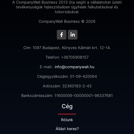
A CompanyWall Business 2013 óta segíti a vállalatokat üzleti
tevékenységük fejlesztésében ügyfelek felkutatásával és
toborzásával.
CompanyWall Business © 2026
Cím: 1097 Budapest, Könyves Kálmán krt. 12-14.
Telefon: +36705908157
E-mail::
info@companywall.hu
Cégjegyzékszám: 01-09-420064
Adószám: 32360183-2-43
Bankszámlaszám: 11600006-00000001-98337681
Cég
Rólunk
Állást keres?