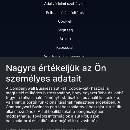
Adatvédelmi szabályzat
Felhasználási feltétek
Cookiek
Segítség
Árlista
Kapcsolat
Adathasználati engedély
Szolgáltatásaink
Nagyra értékeljük az Ön
személyes adatait
Cégminősítés
Cégminősítési riport
A Companywall Business sütiket (cookie-kat) használ a
megfelelő működés biztosításához, hogy egyszerűbbé és jobbá
Kiváló cégminősítési tanúsítvány
tegye a felhasználói élményt, statisztikai és analitikai célokra,
valamint a portál funkcionalitásának fejlesztése érdekében. A
Termékek
Companywall Business portál használatával hozzájárul a sütik
alkalmazásához. A sütibeállításokat a böngészőjében
Companywall Business - Adattovábbítási szerződés
módosíthatja. További információk a sütikről, azok
használatáról és letiltásuk módjáról itt olvashatók.
Csődeljárások