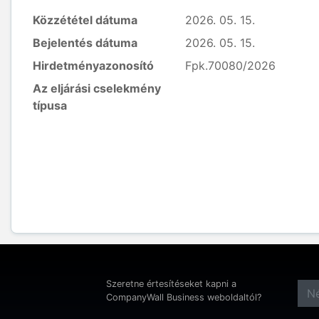
Közzététel dátuma
2026. 05. 15.
Bejelentés dátuma
2026. 05. 15.
Hirdetményazonosító
Fpk.70080/2026
Az eljárási cselekmény
típusa
Szeretne értesítéseket kapni a
CompanyWall Business weboldaltól?