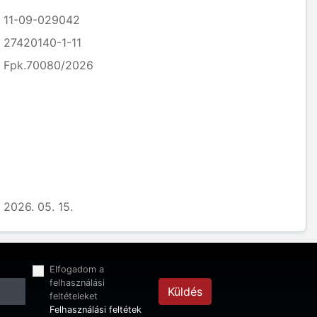
11-09-029042
27420140-1-11
Fpk.70080/2026
2026. 05. 15.
Elfogadom a
felhasználási
Küldés
feltételeket
Felhasználási feltétek