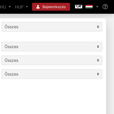
HU
HUF
Bejelentkezés