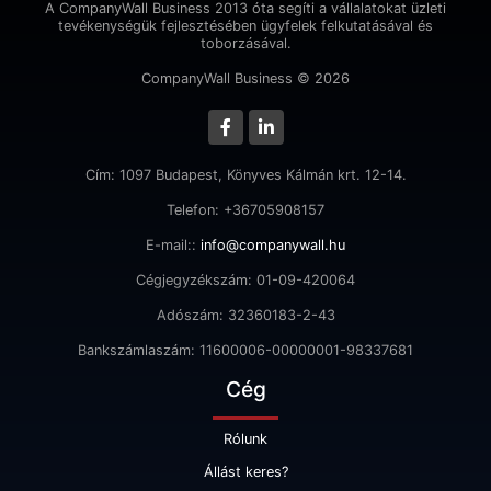
A CompanyWall Business 2013 óta segíti a vállalatokat üzleti
tevékenységük fejlesztésében ügyfelek felkutatásával és
toborzásával.
CompanyWall Business © 2026
Cím: 1097 Budapest, Könyves Kálmán krt. 12-14.
Telefon: +36705908157
E-mail::
info@companywall.hu
Cégjegyzékszám: 01-09-420064
Adószám: 32360183-2-43
Bankszámlaszám: 11600006-00000001-98337681
Cég
Rólunk
Állást keres?