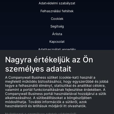
Adatvédelmi szabályzat
Felhasználási feltétek
Cookiek
Segítség
Árlista
Kapcsolat
Adathasználati engedély
Szolgáltatásaink
Nagyra értékeljük az Ön
személyes adatait
Cégminősítés
Cégminősítési riport
A Companywall Business sütiket (cookie-kat) használ a
megfelelő működés biztosításához, hogy egyszerűbbé és jobbá
Kiváló cégminősítési tanúsítvány
tegye a felhasználói élményt, statisztikai és analitikai célokra,
valamint a portál funkcionalitásának fejlesztése érdekében. A
Termékek
Companywall Business portál használatával hozzájárul a sütik
alkalmazásához. A sütibeállításokat a böngészőjében
Companywall Business - Adattovábbítási szerződés
módosíthatja. További információk a sütikről, azok
használatáról és letiltásuk módjáról itt olvashatók.
Csődeljárások