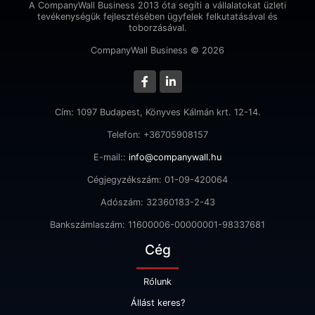
A CompanyWall Business 2013 óta segíti a vállalatokat üzleti
tevékenységük fejlesztésében ügyfelek felkutatásával és
toborzásával.
CompanyWall Business © 2026
Cím: 1097 Budapest, Könyves Kálmán krt. 12-14.
Telefon: +36705908157
E-mail::
info@companywall.hu
Cégjegyzékszám: 01-09-420064
Adószám: 32360183-2-43
Bankszámlaszám: 11600006-00000001-98337681
Cég
Rólunk
Állást keres?