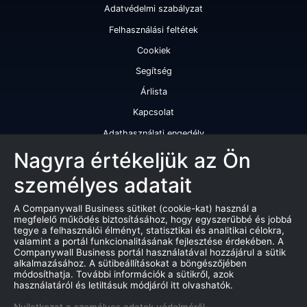
Adatvédelmi szabályzat
Felhasználási feltétek
Cookiek
Segítség
Árlista
Kapcsolat
Adathasználati engedély
Szolgáltatásaink
Nagyra értékeljük az Ön
személyes adatait
Cégminősítés
Cégminősítési riport
A Companywall Business sütiket (cookie-kat) használ a
megfelelő működés biztosításához, hogy egyszerűbbé és jobbá
Kiváló cégminősítési tanúsítvány
tegye a felhasználói élményt, statisztikai és analitikai célokra,
valamint a portál funkcionalitásának fejlesztése érdekében. A
Termékek
Companywall Business portál használatával hozzájárul a sütik
alkalmazásához. A sütibeállításokat a böngészőjében
Companywall Business - Adattovábbítási szerződés
módosíthatja. További információk a sütikről, azok
használatáról és letiltásuk módjáról itt olvashatók.
Csődeljárások