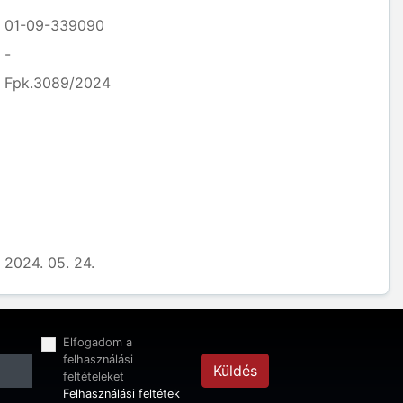
01-09-339090
-
Fpk.3089/2024
2024. 05. 24.
Elfogadom a
felhasználási
Küldés
feltételeket
Felhasználási feltétek