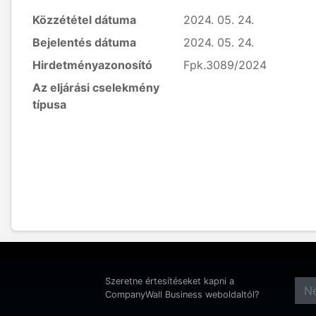
Közzététel dátuma
2024. 05. 24.
Bejelentés dátuma
2024. 05. 24.
Hirdetményazonosító
Fpk.3089/2024
Az eljárási cselekmény
típusa
Szeretne értesítéseket kapni a
CompanyWall Business weboldaltól?