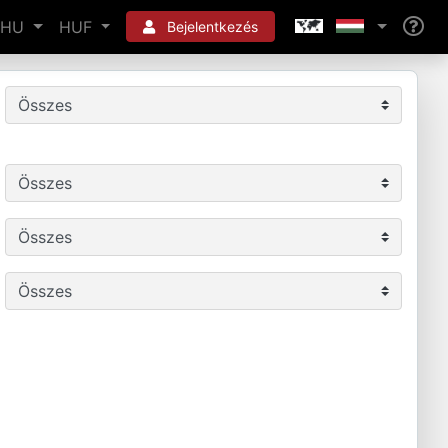
HU
HUF
Bejelentkezés