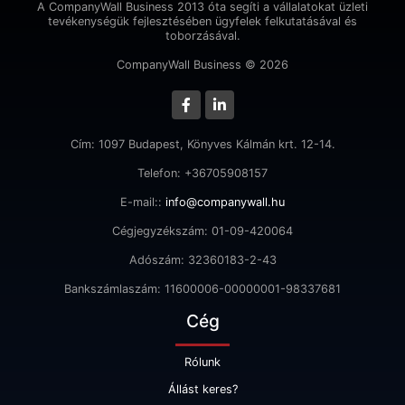
A CompanyWall Business 2013 óta segíti a vállalatokat üzleti
tevékenységük fejlesztésében ügyfelek felkutatásával és
toborzásával.
CompanyWall Business © 2026
Cím: 1097 Budapest, Könyves Kálmán krt. 12-14.
Telefon: +36705908157
E-mail::
info@companywall.hu
Cégjegyzékszám: 01-09-420064
Adószám: 32360183-2-43
Bankszámlaszám: 11600006-00000001-98337681
Cég
Rólunk
Állást keres?