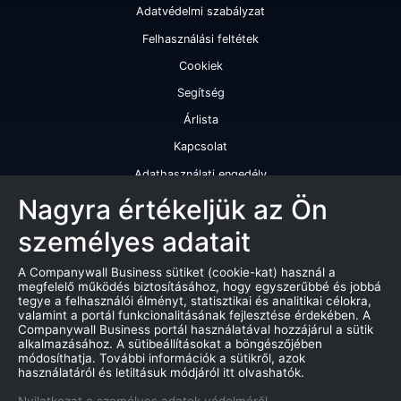
Adatvédelmi szabályzat
Felhasználási feltétek
Cookiek
Segítség
Árlista
Kapcsolat
Adathasználati engedély
Szolgáltatásaink
Nagyra értékeljük az Ön
személyes adatait
Cégminősítés
Cégminősítési riport
A Companywall Business sütiket (cookie-kat) használ a
megfelelő működés biztosításához, hogy egyszerűbbé és jobbá
Kiváló cégminősítési tanúsítvány
tegye a felhasználói élményt, statisztikai és analitikai célokra,
valamint a portál funkcionalitásának fejlesztése érdekében. A
Termékek
Companywall Business portál használatával hozzájárul a sütik
alkalmazásához. A sütibeállításokat a böngészőjében
Companywall Business - Adattovábbítási szerződés
módosíthatja. További információk a sütikről, azok
használatáról és letiltásuk módjáról itt olvashatók.
Csődeljárások