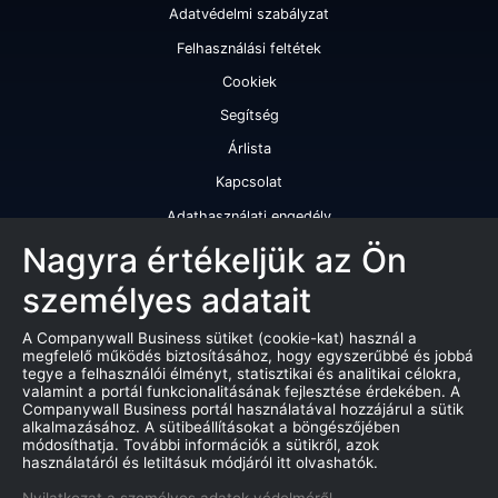
Adatvédelmi szabályzat
Felhasználási feltétek
Cookiek
Segítség
Árlista
Kapcsolat
Adathasználati engedély
Szolgáltatásaink
Nagyra értékeljük az Ön
személyes adatait
Cégminősítés
Cégminősítési riport
A Companywall Business sütiket (cookie-kat) használ a
megfelelő működés biztosításához, hogy egyszerűbbé és jobbá
Kiváló cégminősítési tanúsítvány
tegye a felhasználói élményt, statisztikai és analitikai célokra,
valamint a portál funkcionalitásának fejlesztése érdekében. A
Termékek
Companywall Business portál használatával hozzájárul a sütik
alkalmazásához. A sütibeállításokat a böngészőjében
Companywall Business - Adattovábbítási szerződés
módosíthatja. További információk a sütikről, azok
használatáról és letiltásuk módjáról itt olvashatók.
Csődeljárások