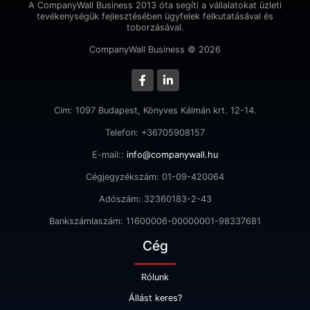
A CompanyWall Business 2013 óta segíti a vállalatokat üzleti
tevékenységük fejlesztésében ügyfelek felkutatásával és
toborzásával.
CompanyWall Business © 2026
Cím: 1097 Budapest, Könyves Kálmán krt. 12-14.
Telefon: +36705908157
E-mail::
info@companywall.hu
Cégjegyzékszám: 01-09-420064
Adószám: 32360183-2-43
Bankszámlaszám: 11600006-00000001-98337681
Cég
Rólunk
Állást keres?