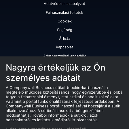
Adatvédelmi szabályzat
Felhasználási feltétek
Cookiek
Segítség
Árlista
Kapcsolat
Adathasználati engedély
Szolgáltatásaink
Nagyra értékeljük az Ön
személyes adatait
Cégminősítés
Cégminősítési riport
A Companywall Business sütiket (cookie-kat) használ a
megfelelő működés biztosításához, hogy egyszerűbbé és jobbá
Kiváló cégminősítési tanúsítvány
tegye a felhasználói élményt, statisztikai és analitikai célokra,
valamint a portál funkcionalitásának fejlesztése érdekében. A
Termékek
Companywall Business portál használatával hozzájárul a sütik
alkalmazásához. A sütibeállításokat a böngészőjében
Companywall Business - Adattovábbítási szerződés
módosíthatja. További információk a sütikről, azok
használatáról és letiltásuk módjáról itt olvashatók.
Csődeljárások