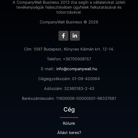
A CompanyWall Business 2013 óta segíti a vállalatokat üzleti
tevékenységük fejlesztésében ügyfelek felkutatásával és
toborzásával.
CompanyWall Business © 2026
Cím: 1097 Budapest, Könyves Kálmán krt. 12-14.
Telefon: +36705908157
E-mail::
info@companywall.hu
Cégjegyzékszám: 01-09-420064
Adószám: 32360183-2-43
Bankszámlaszám: 11600006-00000001-98337681
Cég
Rólunk
Állást keres?