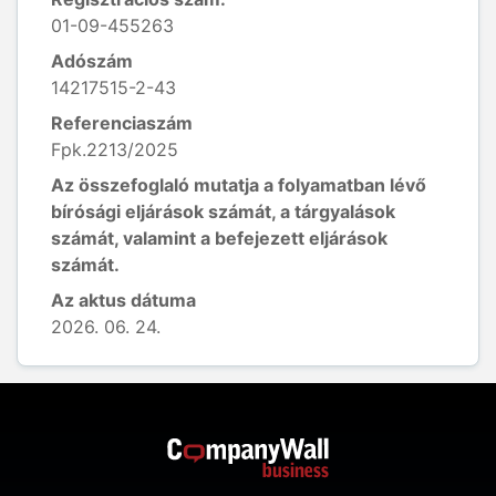
01-09-455263
Adószám
14217515-2-43
Referenciaszám
Fpk.2213/2025
Az összefoglaló mutatja a folyamatban lévő
bírósági eljárások számát, a tárgyalások
számát, valamint a befejezett eljárások
számát.
Az aktus dátuma
2026. 06. 24.