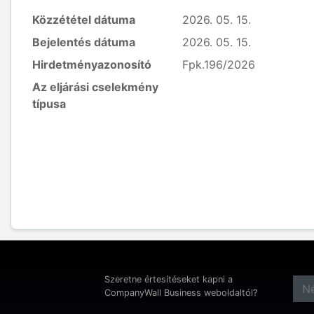
Közzététel dátuma
2026. 05. 15.
Bejelentés dátuma
2026. 05. 15.
Hirdetményazonosító
Fpk.196/2026
Az eljárási cselekmény
típusa
Szeretne értesítéseket kapni a
CompanyWall Business weboldaltól?