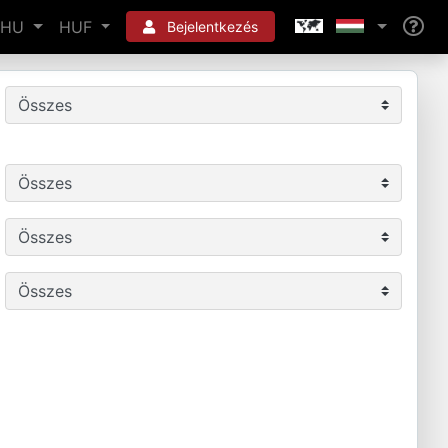
HU
HUF
Bejelentkezés