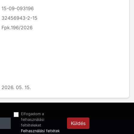
15-09-093196
32456943-2-15
Fpk.196/2026
2026. 05. 15.
Elfogadom a
felhasználási
Küldés
feltételeket
Felhasználási feltétek