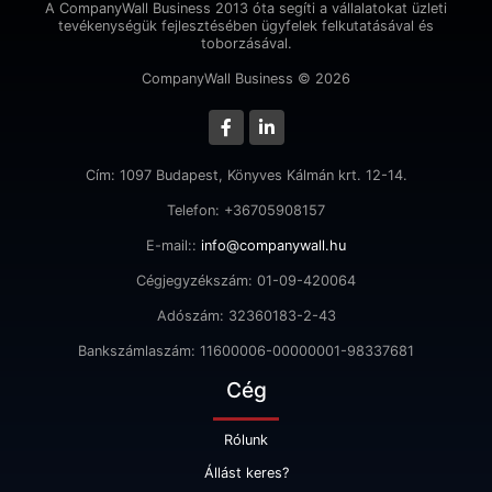
A CompanyWall Business 2013 óta segíti a vállalatokat üzleti
tevékenységük fejlesztésében ügyfelek felkutatásával és
toborzásával.
CompanyWall Business © 2026
Cím: 1097 Budapest, Könyves Kálmán krt. 12-14.
Telefon: +36705908157
E-mail::
info@companywall.hu
Cégjegyzékszám: 01-09-420064
Adószám: 32360183-2-43
Bankszámlaszám: 11600006-00000001-98337681
Cég
Rólunk
Állást keres?