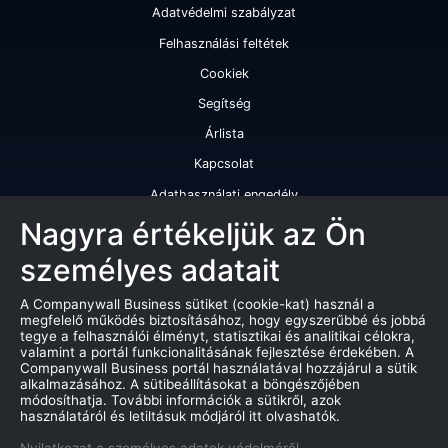
Adatvédelmi szabályzat
Felhasználási feltétek
Cookiek
Segítség
Árlista
Kapcsolat
Adathasználati engedély
Szolgáltatásaink
Nagyra értékeljük az Ön
személyes adatait
Cégminősítés
Cégminősítési riport
A Companywall Business sütiket (cookie-kat) használ a
megfelelő működés biztosításához, hogy egyszerűbbé és jobbá
Kiváló cégminősítési tanúsítvány
tegye a felhasználói élményt, statisztikai és analitikai célokra,
valamint a portál funkcionalitásának fejlesztése érdekében. A
Termékek
Companywall Business portál használatával hozzájárul a sütik
alkalmazásához. A sütibeállításokat a böngészőjében
Companywall Business - Adattovábbítási szerződés
módosíthatja. További információk a sütikről, azok
használatáról és letiltásuk módjáról itt olvashatók.
Csődeljárások