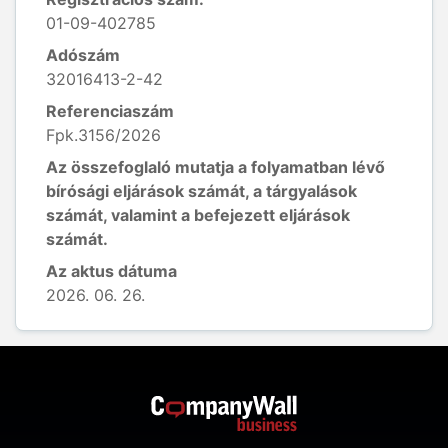
01-09-402785
Adószám
32016413-2-42
Referenciaszám
Fpk.3156/2026
Az összefoglaló mutatja a folyamatban lévő
bírósági eljárások számát, a tárgyalások
számát, valamint a befejezett eljárások
számát.
Az aktus dátuma
2026. 06. 26.