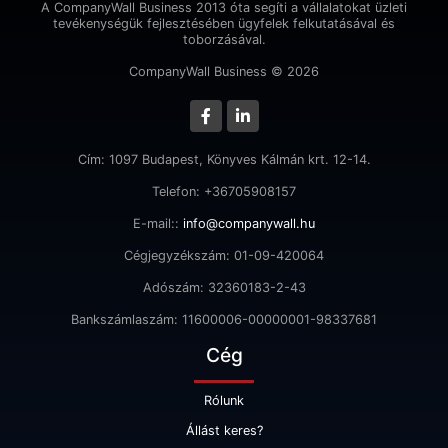
A CompanyWall Business 2013 óta segíti a vállalatokat üzleti
tevékenységük fejlesztésében ügyfelek felkutatásával és
toborzásával.
CompanyWall Business © 2026
Cím: 1097 Budapest, Könyves Kálmán krt. 12-14.
Telefon: +36705908157
E-mail::
info@companywall.hu
Cégjegyzékszám: 01-09-420064
Adószám: 32360183-2-43
Bankszámlaszám: 11600006-00000001-98337681
Cég
Rólunk
Állást keres?