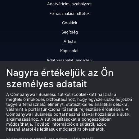
Adatvédelmi szabályzat
Felhasználási feltétek
Cookiek
Segítség
Árlista
Kapcsolat
Adathasználati engedély
Szolgáltatásaink
Nagyra értékeljük az Ön
személyes adatait
Cégminősítés
Cégminősítési riport
A Companywall Business sütiket (cookie-kat) használ a
megfelelő működés biztosításához, hogy egyszerűbbé és jobbá
Kiváló cégminősítési tanúsítvány
tegye a felhasználói élményt, statisztikai és analitikai célokra,
valamint a portál funkcionalitásának fejlesztése érdekében. A
Termékek
Companywall Business portál használatával hozzájárul a sütik
alkalmazásához. A sütibeállításokat a böngészőjében
Companywall Business - Adattovábbítási szerződés
módosíthatja. További információk a sütikről, azok
használatáról és letiltásuk módjáról itt olvashatók.
Csődeljárások