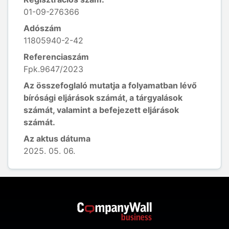
01-09-276366
Adószám
11805940-2-42
Referenciaszám
Fpk.9647/2023
Az összefoglaló mutatja a folyamatban lévő
bírósági eljárások számát, a tárgyalások
számát, valamint a befejezett eljárások
számát.
Az aktus dátuma
2025. 05. 06.