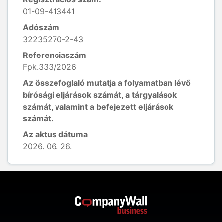
01-09-413441
Adószám
32235270-2-43
Referenciaszám
Fpk.333/2026
Az összefoglaló mutatja a folyamatban lévő
bírósági eljárások számát, a tárgyalások
számát, valamint a befejezett eljárások
számát.
Az aktus dátuma
2026. 06. 26.