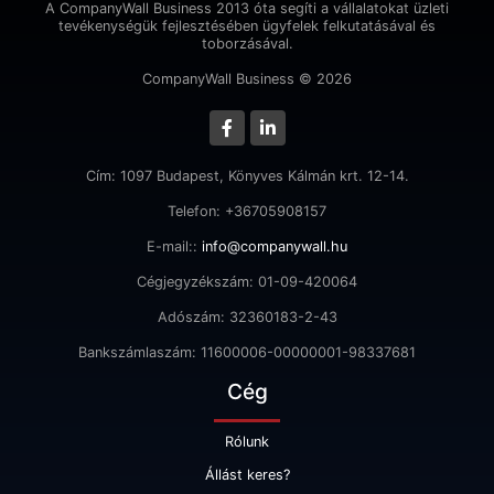
A CompanyWall Business 2013 óta segíti a vállalatokat üzleti
tevékenységük fejlesztésében ügyfelek felkutatásával és
toborzásával.
CompanyWall Business © 2026
Cím: 1097 Budapest, Könyves Kálmán krt. 12-14.
Telefon: +36705908157
E-mail::
info@companywall.hu
Cégjegyzékszám: 01-09-420064
Adószám: 32360183-2-43
Bankszámlaszám: 11600006-00000001-98337681
Cég
Rólunk
Állást keres?