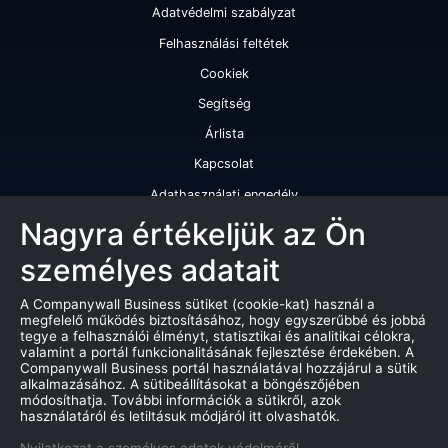
Adatvédelmi szabályzat
Felhasználási feltétek
Cookiek
Segítség
Árlista
Kapcsolat
Adathasználati engedély
Szolgáltatásaink
Nagyra értékeljük az Ön
személyes adatait
Cégminősítés
Cégminősítési riport
A Companywall Business sütiket (cookie-kat) használ a
megfelelő működés biztosításához, hogy egyszerűbbé és jobbá
Kiváló cégminősítési tanúsítvány
tegye a felhasználói élményt, statisztikai és analitikai célokra,
valamint a portál funkcionalitásának fejlesztése érdekében. A
Termékek
Companywall Business portál használatával hozzájárul a sütik
alkalmazásához. A sütibeállításokat a böngészőjében
Companywall Business - Adattovábbítási szerződés
módosíthatja. További információk a sütikről, azok
használatáról és letiltásuk módjáról itt olvashatók.
Csődeljárások