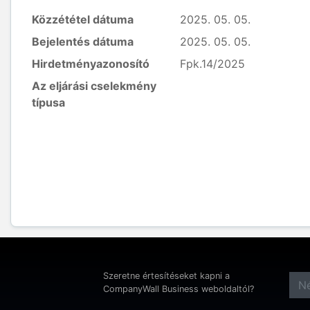
Közzététel dátuma
2025. 05. 05.
Bejelentés dátuma
2025. 05. 05.
Hirdetményazonosító
Fpk.14/2025
Az eljárási cselekmény
típusa
Szeretne értesítéseket kapni a
CompanyWall Business weboldaltól?