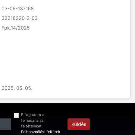
03-09-137168
32218220-2-03
Fpk.14/2025
2025. 05. 05.
Elfogadom a
felhasználási
Küldés
feltételeket
Felhasználási feltétek