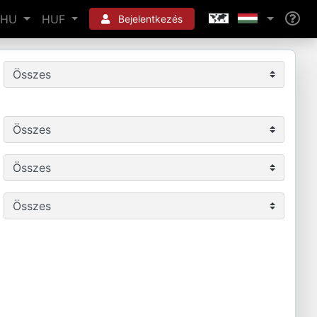
HU
HUF
Bejelentkezés