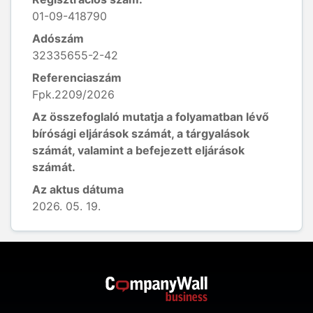
01-09-418790
Adószám
32335655-2-42
Referenciaszám
Fpk.2209/2026
Az összefoglaló mutatja a folyamatban lévő
bírósági eljárások számát, a tárgyalások
számát, valamint a befejezett eljárások
számát.
Az aktus dátuma
2026. 05. 19.