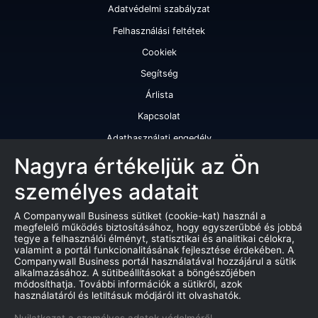
Adatvédelmi szabályzat
Felhasználási feltétek
Cookiek
Segítség
Árlista
Kapcsolat
Adathasználati engedély
Szolgáltatásaink
Nagyra értékeljük az Ön
személyes adatait
Cégminősítés
Cégminősítési riport
A Companywall Business sütiket (cookie-kat) használ a
megfelelő működés biztosításához, hogy egyszerűbbé és jobbá
Kiváló cégminősítési tanúsítvány
tegye a felhasználói élményt, statisztikai és analitikai célokra,
valamint a portál funkcionalitásának fejlesztése érdekében. A
Termékek
Companywall Business portál használatával hozzájárul a sütik
alkalmazásához. A sütibeállításokat a böngészőjében
Companywall Business - Adattovábbítási szerződés
módosíthatja. További információk a sütikről, azok
használatáról és letiltásuk módjáról itt olvashatók.
Csődeljárások