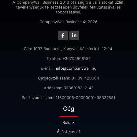
A CompanyWall Business 2013 óta segíti a vállalatokat üzleti
tevékenységük fejlesztésében ügyfelek felkutatásával és
toborzásával.
CompanyWall Business © 2026
Cím: 1097 Budapest, Könyves Kálmán krt. 12-14.
Telefon: +36705908157
E-mail::
info@companywall.hu
Cégjegyzékszám: 01-09-420064
Adószám: 32360183-2-43
Bankszámlaszám: 11600006-00000001-98337681
Cég
Rólunk
Állást keres?