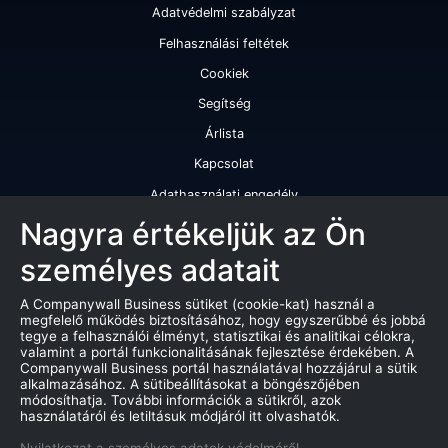
Adatvédelmi szabályzat
Felhasználási feltétek
Cookiek
Segítség
Árlista
Kapcsolat
Adathasználati engedély
Szolgáltatásaink
Nagyra értékeljük az Ön
személyes adatait
Cégminősítés
Cégminősítési riport
A Companywall Business sütiket (cookie-kat) használ a
megfelelő működés biztosításához, hogy egyszerűbbé és jobbá
Kiváló cégminősítési tanúsítvány
tegye a felhasználói élményt, statisztikai és analitikai célokra,
valamint a portál funkcionalitásának fejlesztése érdekében. A
Termékek
Companywall Business portál használatával hozzájárul a sütik
alkalmazásához. A sütibeállításokat a böngészőjében
Companywall Business - Adattovábbítási szerződés
módosíthatja. További információk a sütikről, azok
használatáról és letiltásuk módjáról itt olvashatók.
Csődeljárások