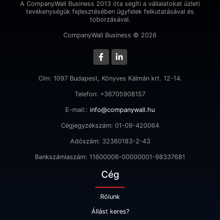
A CompanyWall Business 2013 óta segíti a vállalatokat üzleti
tevékenységük fejlesztésében ügyfelek felkutatásával és
toborzásával.
CompanyWall Business © 2026
Cím: 1097 Budapest, Könyves Kálmán krt. 12-14.
Telefon: +36705908157
E-mail::
info@companywall.hu
Cégjegyzékszám: 01-09-420064
Adószám: 32360183-2-43
Bankszámlaszám: 11600006-00000001-98337681
Cég
Rólunk
Állást keres?