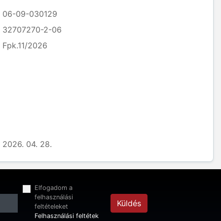
06-09-030129
32707270-2-06
Fpk.11/2026
2026. 04. 28.
Elfogadom a
felhasználási
Küldés
feltételeket
Felhasználási feltétek