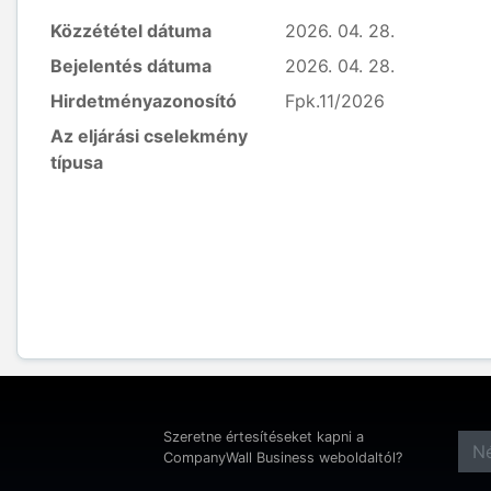
Közzététel dátuma
2026. 04. 28.
Bejelentés dátuma
2026. 04. 28.
Hirdetményazonosító
Fpk.11/2026
Az eljárási cselekmény
típusa
Szeretne értesítéseket kapni a
CompanyWall Business weboldaltól?