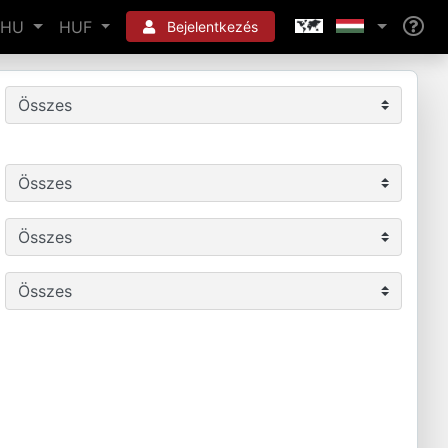
HU
HUF
Bejelentkezés