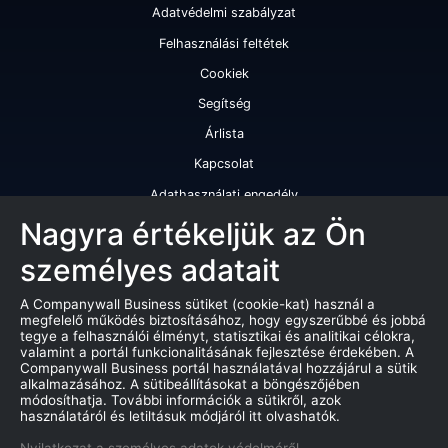
Adatvédelmi szabályzat
Felhasználási feltétek
Cookiek
Segítség
Árlista
Kapcsolat
Adathasználati engedély
Szolgáltatásaink
Nagyra értékeljük az Ön
személyes adatait
Cégminősítés
Cégminősítési riport
A Companywall Business sütiket (cookie-kat) használ a
megfelelő működés biztosításához, hogy egyszerűbbé és jobbá
Kiváló cégminősítési tanúsítvány
tegye a felhasználói élményt, statisztikai és analitikai célokra,
valamint a portál funkcionalitásának fejlesztése érdekében. A
Termékek
Companywall Business portál használatával hozzájárul a sütik
alkalmazásához. A sütibeállításokat a böngészőjében
Companywall Business - Adattovábbítási szerződés
módosíthatja. További információk a sütikről, azok
használatáról és letiltásuk módjáról itt olvashatók.
Csődeljárások