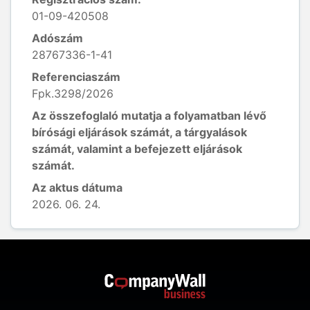
01-09-420508
Adószám
28767336-1-41
Referenciaszám
Fpk.3298/2026
Az összefoglaló mutatja a folyamatban lévő
bírósági eljárások számát, a tárgyalások
számát, valamint a befejezett eljárások
számát.
Az aktus dátuma
2026. 06. 24.