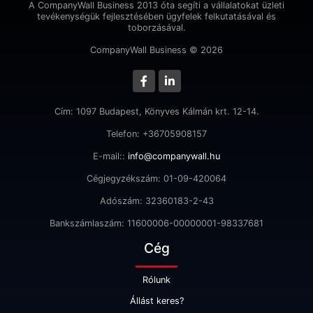
A CompanyWall Business 2013 óta segíti a vállalatokat üzleti
tevékenységük fejlesztésében ügyfelek felkutatásával és
toborzásával.
CompanyWall Business © 2026
Cím: 1097 Budapest, Könyves Kálmán krt. 12-14.
Telefon: +36705908157
E-mail::
info@companywall.hu
Cégjegyzékszám: 01-09-420064
Adószám: 32360183-2-43
Bankszámlaszám: 11600006-00000001-98337681
Cég
Rólunk
Állást keres?