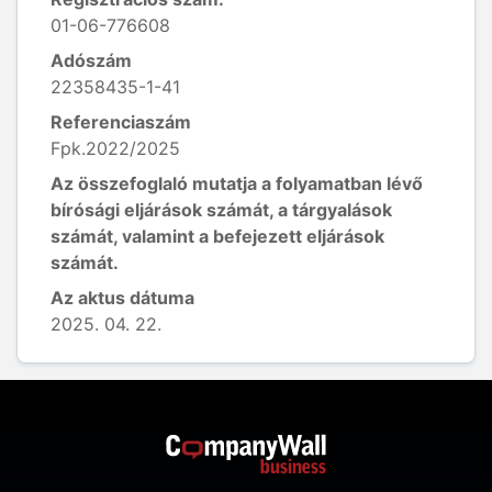
01-06-776608
Adószám
22358435-1-41
Referenciaszám
Fpk.2022/2025
Az összefoglaló mutatja a folyamatban lévő
bírósági eljárások számát, a tárgyalások
számát, valamint a befejezett eljárások
számát.
Az aktus dátuma
2025. 04. 22.