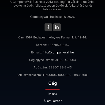
A CompanyWall Business 2013 óta segíti a vállalatokat üzleti
tevékenységük fejlesztésében ügyfelek felkutatásával és
toborzásával.
CompanyWall Business © 2026
Cím: 1097 Budapest, Könyves Kálmán krt. 12-14.
Telefon: +36705908157
E-mail::
info@companywall.hu
Cégjegyzékszám: 01-09-420064
Adószám: 32360183-2-43
Bankszámlaszám: 11600006-00000001-98337681
Cég
Rólunk
Állást keres?