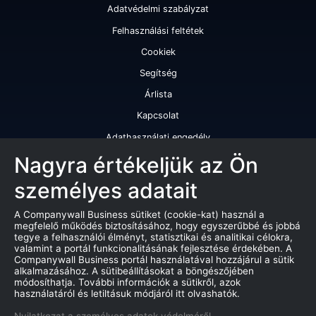
Adatvédelmi szabályzat
Felhasználási feltétek
Cookiek
Segítség
Árlista
Kapcsolat
Adathasználati engedély
Szolgáltatásaink
Nagyra értékeljük az Ön
személyes adatait
Cégminősítés
Cégminősítési riport
A Companywall Business sütiket (cookie-kat) használ a
megfelelő működés biztosításához, hogy egyszerűbbé és jobbá
Kiváló cégminősítési tanúsítvány
tegye a felhasználói élményt, statisztikai és analitikai célokra,
valamint a portál funkcionalitásának fejlesztése érdekében. A
Termékek
Companywall Business portál használatával hozzájárul a sütik
alkalmazásához. A sütibeállításokat a böngészőjében
Companywall Business - Adattovábbítási szerződés
módosíthatja. További információk a sütikről, azok
használatáról és letiltásuk módjáról itt olvashatók.
Csődeljárások