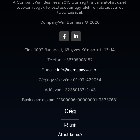
A CompanyWall Business 2013 óta segíti a vállalatokat üzleti
tevékenységük fejlesztésében ügyfelek felkutatásával és
toborzásával.
CompanyWall Business © 2026
Cím: 1097 Budapest, Könyves Kálmán krt. 12-14.
Telefon: +36705908157
E-mail::
info@companywall.hu
Cégjegyzékszám: 01-09-420064
Adószám: 32360183-2-43
Bankszámlaszám: 11600006-00000001-98337681
Cég
Rólunk
Állást keres?