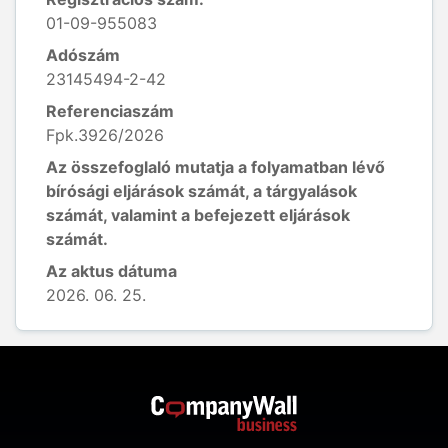
01-09-955083
Adószám
23145494-2-42
Referenciaszám
Fpk.3926/2026
Az összefoglaló mutatja a folyamatban lévő
bírósági eljárások számát, a tárgyalások
számát, valamint a befejezett eljárások
számát.
Az aktus dátuma
2026. 06. 25.