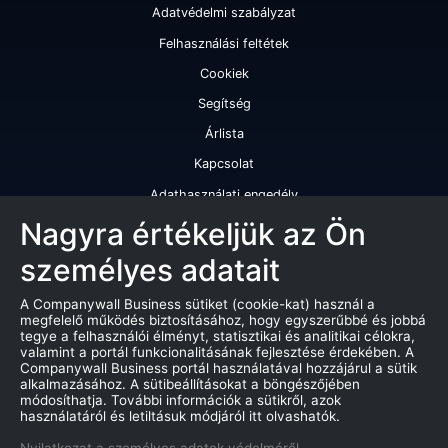
Adatvédelmi szabályzat
Felhasználási feltétek
Cookiek
Segítség
Árlista
Kapcsolat
Adathasználati engedély
Szolgáltatásaink
Nagyra értékeljük az Ön
személyes adatait
Cégminősítés
Cégminősítési riport
A Companywall Business sütiket (cookie-kat) használ a
megfelelő működés biztosításához, hogy egyszerűbbé és jobbá
Kiváló cégminősítési tanúsítvány
tegye a felhasználói élményt, statisztikai és analitikai célokra,
valamint a portál funkcionalitásának fejlesztése érdekében. A
Termékek
Companywall Business portál használatával hozzájárul a sütik
alkalmazásához. A sütibeállításokat a böngészőjében
Companywall Business - Adattovábbítási szerződés
módosíthatja. További információk a sütikről, azok
használatáról és letiltásuk módjáról itt olvashatók.
Csődeljárások