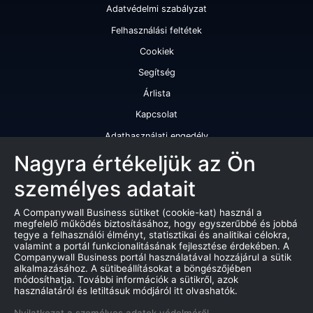
Adatvédelmi szabályzat
Felhasználási feltétek
Cookiek
Segítség
Árlista
Kapcsolat
Adathasználati engedély
Szolgáltatásaink
Nagyra értékeljük az Ön
személyes adatait
Cégminősítés
Cégminősítési riport
A Companywall Business sütiket (cookie-kat) használ a
megfelelő működés biztosításához, hogy egyszerűbbé és jobbá
Kiváló cégminősítési tanúsítvány
tegye a felhasználói élményt, statisztikai és analitikai célokra,
valamint a portál funkcionalitásának fejlesztése érdekében. A
Termékek
Companywall Business portál használatával hozzájárul a sütik
alkalmazásához. A sütibeállításokat a böngészőjében
Companywall Business - Adattovábbítási szerződés
módosíthatja. További információk a sütikről, azok
használatáról és letiltásuk módjáról itt olvashatók.
Csődeljárások