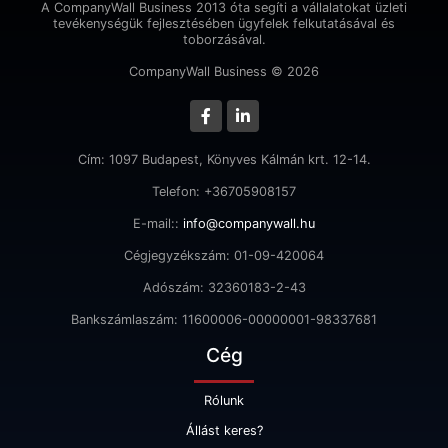
A CompanyWall Business 2013 óta segíti a vállalatokat üzleti
tevékenységük fejlesztésében ügyfelek felkutatásával és
toborzásával.
CompanyWall Business © 2026
Cím: 1097 Budapest, Könyves Kálmán krt. 12-14.
Telefon: +36705908157
E-mail::
info@companywall.hu
Cégjegyzékszám: 01-09-420064
Adószám: 32360183-2-43
Bankszámlaszám: 11600006-00000001-98337681
Cég
Rólunk
Állást keres?