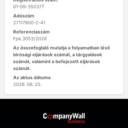
01-09-350377
Adószám
27117800-2-41
Referenciaszám
Fpk.3053/2026
Az összefoglaló mutatja a folyamatban lévő
bírósági eljárások számát, a tárgyalások
számát, valamint a befejezett eljárások
számát.
Az aktus dátuma
2026. 06. 25.