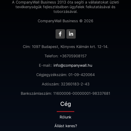
A CompanyWall Business 2013 óta segíti a vállalatokat üzleti
tevékenységük fejlesztésében ügyfelek felkutatásával és
toborzásával.
CompanyWall Business © 2026
Cím: 1097 Budapest, Könyves Kálmán krt. 12-14.
Telefon: +36705908157
E-mail::
info@companywall.hu
Cégjegyzékszám: 01-09-420064
Adószám: 32360183-2-43
Bankszámlaszám: 11600006-00000001-98337681
Cég
Rólunk
Állást keres?