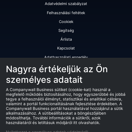
Adatvédelmi szabályzat
Felhasználási feltétek
Cookiek
Segítség
Árlista
Kapcsolat
Adathasználati engedély
Szolgáltatásaink
Nagyra értékeljük az Ön
személyes adatait
Cégminősítés
Cégminősítési riport
A Companywall Business sütiket (cookie-kat) használ a
megfelelő működés biztosításához, hogy egyszerűbbé és jobbá
Kiváló cégminősítési tanúsítvány
tegye a felhasználói élményt, statisztikai és analitikai célokra,
valamint a portál funkcionalitásának fejlesztése érdekében. A
Termékek
Companywall Business portál használatával hozzájárul a sütik
alkalmazásához. A sütibeállításokat a böngészőjében
Companywall Business - Adattovábbítási szerződés
módosíthatja. További információk a sütikről, azok
használatáról és letiltásuk módjáról itt olvashatók.
Csődeljárások