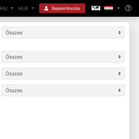
HU
HUF
Bejelentkezés