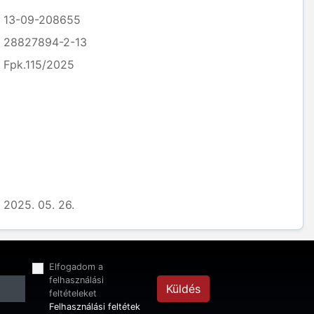
13-09-208655
28827894-2-13
Fpk.115/2025
2025. 05. 26.
Elfogadom a
felhasználási
Küldés
feltételeket
Felhasználási feltétek