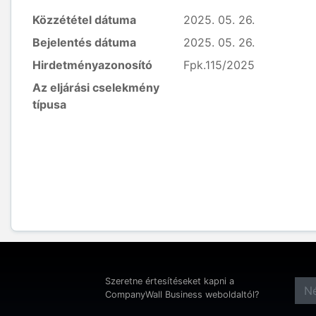
Közzététel dátuma
2025. 05. 26.
Bejelentés dátuma
2025. 05. 26.
Hirdetményazonosító
Fpk.115/2025
Az eljárási cselekmény
típusa
Szeretne értesítéseket kapni a
CompanyWall Business weboldaltól?