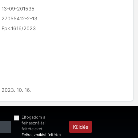
13-09-201535
27055412-2-13
Fpk.1616/2023
2023. 10. 16.
Elfogadom a
felhasználási
Küldés
feltételeket
Felhasználási feltétek