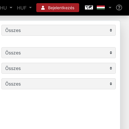
HU
HUF
Bejelentkezés