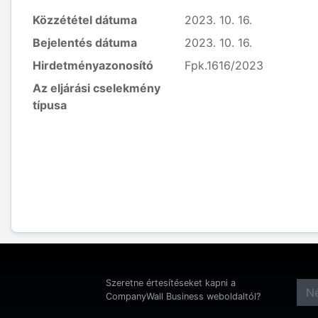
Közzététel dátuma
2023. 10. 16.
Bejelentés dátuma
2023. 10. 16.
Hirdetményazonosító
Fpk.1616/2023
Az eljárási cselekmény
típusa
Szeretne értesítéseket kapni a
CompanyWall Business weboldaltól?