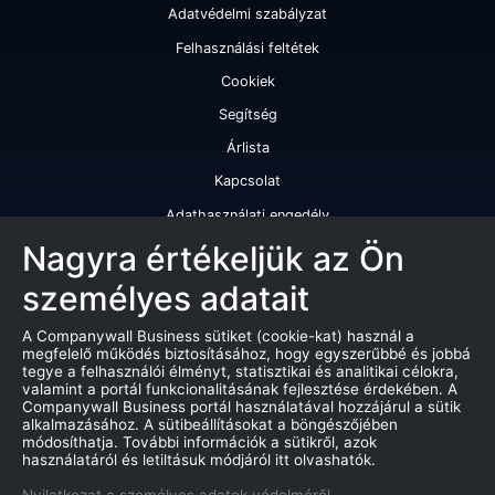
Adatvédelmi szabályzat
Felhasználási feltétek
Cookiek
Segítség
Árlista
Kapcsolat
Adathasználati engedély
Szolgáltatásaink
Nagyra értékeljük az Ön
személyes adatait
Cégminősítés
Cégminősítési riport
A Companywall Business sütiket (cookie-kat) használ a
megfelelő működés biztosításához, hogy egyszerűbbé és jobbá
Kiváló cégminősítési tanúsítvány
tegye a felhasználói élményt, statisztikai és analitikai célokra,
valamint a portál funkcionalitásának fejlesztése érdekében. A
Termékek
Companywall Business portál használatával hozzájárul a sütik
alkalmazásához. A sütibeállításokat a böngészőjében
Companywall Business - Adattovábbítási szerződés
módosíthatja. További információk a sütikről, azok
használatáról és letiltásuk módjáról itt olvashatók.
Csődeljárások