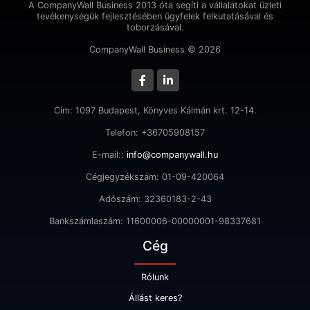
A CompanyWall Business 2013 óta segíti a vállalatokat üzleti
tevékenységük fejlesztésében ügyfelek felkutatásával és
toborzásával.
CompanyWall Business © 2026
Cím: 1097 Budapest, Könyves Kálmán krt. 12-14.
Telefon: +36705908157
E-mail::
info@companywall.hu
Cégjegyzékszám: 01-09-420064
Adószám: 32360183-2-43
Bankszámlaszám: 11600006-00000001-98337681
Cég
Rólunk
Állást keres?