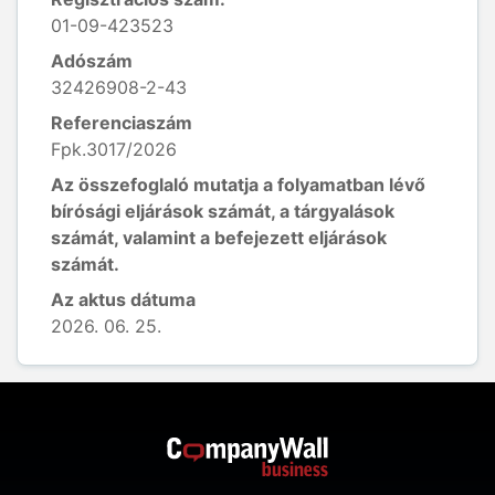
01-09-423523
Adószám
32426908-2-43
Referenciaszám
Fpk.3017/2026
Az összefoglaló mutatja a folyamatban lévő
bírósági eljárások számát, a tárgyalások
számát, valamint a befejezett eljárások
számát.
Az aktus dátuma
2026. 06. 25.