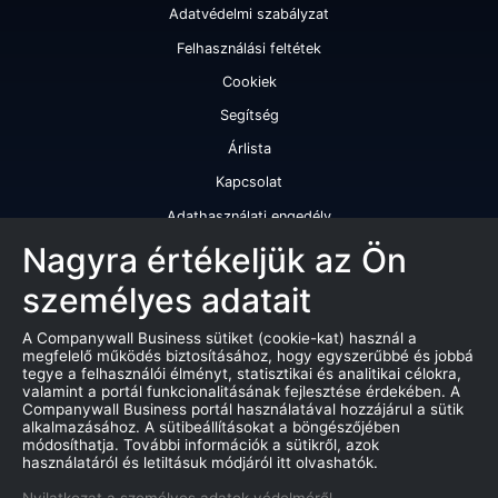
Adatvédelmi szabályzat
Felhasználási feltétek
Cookiek
Segítség
Árlista
Kapcsolat
Adathasználati engedély
Szolgáltatásaink
Nagyra értékeljük az Ön
személyes adatait
Cégminősítés
Cégminősítési riport
A Companywall Business sütiket (cookie-kat) használ a
megfelelő működés biztosításához, hogy egyszerűbbé és jobbá
Kiváló cégminősítési tanúsítvány
tegye a felhasználói élményt, statisztikai és analitikai célokra,
valamint a portál funkcionalitásának fejlesztése érdekében. A
Termékek
Companywall Business portál használatával hozzájárul a sütik
alkalmazásához. A sütibeállításokat a böngészőjében
Companywall Business - Adattovábbítási szerződés
módosíthatja. További információk a sütikről, azok
használatáról és letiltásuk módjáról itt olvashatók.
Csődeljárások