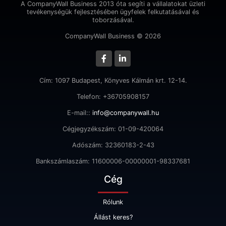
A CompanyWall Business 2013 óta segíti a vállalatokat üzleti
tevékenységük fejlesztésében ügyfelek felkutatásával és
toborzásával.
CompanyWall Business © 2026
Cím: 1097 Budapest, Könyves Kálmán krt. 12-14.
Telefon: +36705908157
E-mail::
info@companywall.hu
Cégjegyzékszám: 01-09-420064
Adószám: 32360183-2-43
Bankszámlaszám: 11600006-00000001-98337681
Cég
Rólunk
Állást keres?