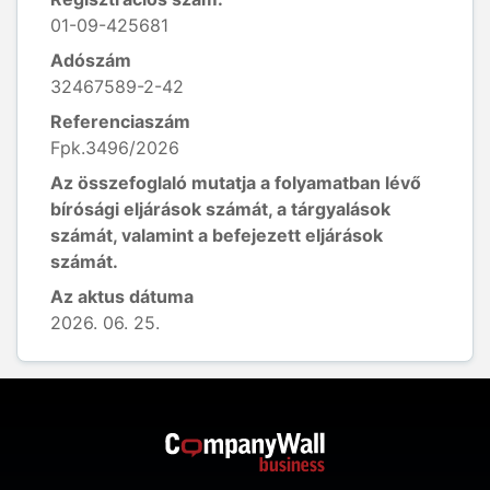
01-09-425681
Adószám
32467589-2-42
Referenciaszám
Fpk.3496/2026
Az összefoglaló mutatja a folyamatban lévő
bírósági eljárások számát, a tárgyalások
számát, valamint a befejezett eljárások
számát.
Az aktus dátuma
2026. 06. 25.