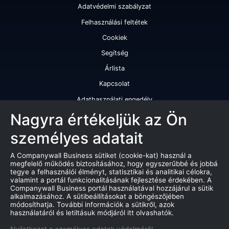
Adatvédelmi szabályzat
Felhasználási feltétek
Cookiek
Segítség
Árlista
Kapcsolat
Adathasználati engedély
Szolgáltatásaink
Nagyra értékeljük az Ön
személyes adatait
Cégminősítés
Cégminősítési riport
A Companywall Business sütiket (cookie-kat) használ a
megfelelő működés biztosításához, hogy egyszerűbbé és jobbá
Kiváló cégminősítési tanúsítvány
tegye a felhasználói élményt, statisztikai és analitikai célokra,
valamint a portál funkcionalitásának fejlesztése érdekében. A
Termékek
Companywall Business portál használatával hozzájárul a sütik
alkalmazásához. A sütibeállításokat a böngészőjében
Companywall Business - Adattovábbítási szerződés
módosíthatja. További információk a sütikről, azok
használatáról és letiltásuk módjáról itt olvashatók.
Csődeljárások