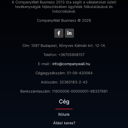
A CompanyWall Business 2013 óta segíti a vállalatokat üzleti
tevékenységük fejlesztésében ügyfelek felkutatásával és
toborzásával.
CompanyWall Business © 2026
Cím: 1097 Budapest, Könyves Kálmán krt. 12-14.
Telefon: +36705908157
E-mail::
info@companywall.hu
Cégjegyzékszám: 01-09-420064
Adószám: 32360183-2-43
Bankszámlaszám: 11600006-00000001-98337681
Cég
Rólunk
Állást keres?