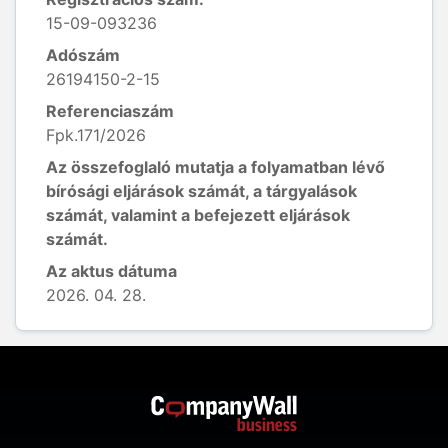
15-09-093236
Adószám
26194150-2-15
Referenciaszám
Fpk.171/2026
Az összefoglaló mutatja a folyamatban lévő
bírósági eljárások számát, a tárgyalások
számát, valamint a befejezett eljárások
számát.
Az aktus dátuma
2026. 04. 28.