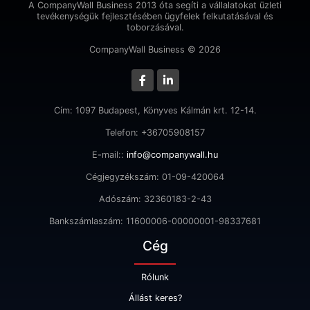
A CompanyWall Business 2013 óta segíti a vállalatokat üzleti
tevékenységük fejlesztésében ügyfelek felkutatásával és
toborzásával.
CompanyWall Business © 2026
Cím: 1097 Budapest, Könyves Kálmán krt. 12-14.
Telefon: +36705908157
E-mail::
info@companywall.hu
Cégjegyzékszám: 01-09-420064
Adószám: 32360183-2-43
Bankszámlaszám: 11600006-00000001-98337681
Cég
Rólunk
Állást keres?