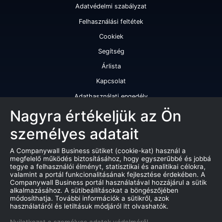
Adatvédelmi szabályzat
Felhasználási feltétek
Cookiek
Segítség
Árlista
Kapcsolat
Adathasználati engedély
Szolgáltatásaink
Nagyra értékeljük az Ön
személyes adatait
Cégminősítés
Cégminősítési riport
A Companywall Business sütiket (cookie-kat) használ a
megfelelő működés biztosításához, hogy egyszerűbbé és jobbá
Kiváló cégminősítési tanúsítvány
tegye a felhasználói élményt, statisztikai és analitikai célokra,
valamint a portál funkcionalitásának fejlesztése érdekében. A
Termékek
Companywall Business portál használatával hozzájárul a sütik
alkalmazásához. A sütibeállításokat a böngészőjében
Companywall Business - Adattovábbítási szerződés
módosíthatja. További információk a sütikről, azok
használatáról és letiltásuk módjáról itt olvashatók.
Csődeljárások