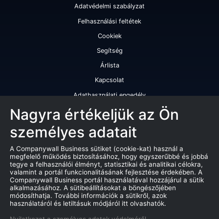
Adatvédelmi szabályzat
Felhasználási feltétek
Cookiek
Segítség
Árlista
Kapcsolat
Adathasználati engedély
Szolgáltatásaink
Nagyra értékeljük az Ön
személyes adatait
Cégminősítés
Cégminősítési riport
A Companywall Business sütiket (cookie-kat) használ a
megfelelő működés biztosításához, hogy egyszerűbbé és jobbá
Kiváló cégminősítési tanúsítvány
tegye a felhasználói élményt, statisztikai és analitikai célokra,
valamint a portál funkcionalitásának fejlesztése érdekében. A
Termékek
Companywall Business portál használatával hozzájárul a sütik
alkalmazásához. A sütibeállításokat a böngészőjében
Companywall Business - Adattovábbítási szerződés
módosíthatja. További információk a sütikről, azok
használatáról és letiltásuk módjáról itt olvashatók.
Csődeljárások