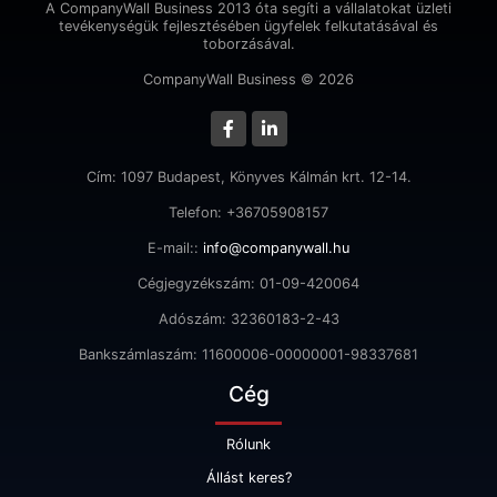
A CompanyWall Business 2013 óta segíti a vállalatokat üzleti
tevékenységük fejlesztésében ügyfelek felkutatásával és
toborzásával.
CompanyWall Business © 2026
Cím: 1097 Budapest, Könyves Kálmán krt. 12-14.
Telefon: +36705908157
E-mail::
info@companywall.hu
Cégjegyzékszám: 01-09-420064
Adószám: 32360183-2-43
Bankszámlaszám: 11600006-00000001-98337681
Cég
Rólunk
Állást keres?