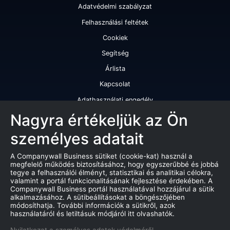
Adatvédelmi szabályzat
Felhasználási feltétek
Cookiek
Segítség
Árlista
Kapcsolat
Adathasználati engedély
Szolgáltatásaink
Nagyra értékeljük az Ön
személyes adatait
Cégminősítés
Cégminősítési riport
A Companywall Business sütiket (cookie-kat) használ a
megfelelő működés biztosításához, hogy egyszerűbbé és jobbá
Kiváló cégminősítési tanúsítvány
tegye a felhasználói élményt, statisztikai és analitikai célokra,
valamint a portál funkcionalitásának fejlesztése érdekében. A
Termékek
Companywall Business portál használatával hozzájárul a sütik
alkalmazásához. A sütibeállításokat a böngészőjében
Companywall Business - Adattovábbítási szerződés
módosíthatja. További információk a sütikről, azok
használatáról és letiltásuk módjáról itt olvashatók.
Csődeljárások