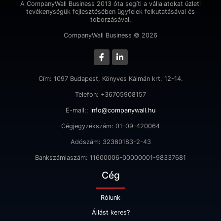
A CompanyWall Business 2013 óta segíti a vállalatokat üzleti
tevékenységük fejlesztésében ügyfelek felkutatásával és
toborzásával.
CompanyWall Business © 2026
Cím: 1097 Budapest, Könyves Kálmán krt. 12-14.
Telefon: +36705908157
E-mail::
info@companywall.hu
Cégjegyzékszám: 01-09-420064
Adószám: 32360183-2-43
Bankszámlaszám: 11600006-00000001-98337681
Cég
Rólunk
Állást keres?