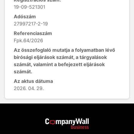
19-09-521301
Adószám
27997217-2-19
Referenciaszám
Fpk.64/2026
Az összefoglaló mutatja a folyamatban lévő
bírósági eljárások számát, a tárgyalások
számát, valamint a befejezett eljárások
számát.
Az aktus dátuma
2026. 04. 29.