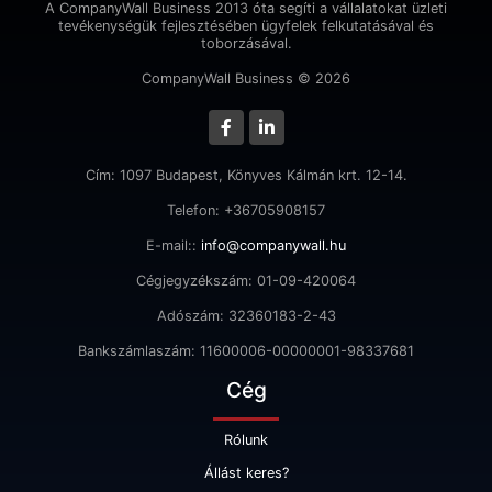
A CompanyWall Business 2013 óta segíti a vállalatokat üzleti
tevékenységük fejlesztésében ügyfelek felkutatásával és
toborzásával.
CompanyWall Business © 2026
Cím: 1097 Budapest, Könyves Kálmán krt. 12-14.
Telefon: +36705908157
E-mail::
info@companywall.hu
Cégjegyzékszám: 01-09-420064
Adószám: 32360183-2-43
Bankszámlaszám: 11600006-00000001-98337681
Cég
Rólunk
Állást keres?