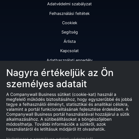
Adatvédelmi szabályzat
Felhasználási feltétek
Cookiek
Segítség
Árlista
Kapcsolat
Adathasználati engedély
Szolgáltatásaink
Nagyra értékeljük az Ön
személyes adatait
Cégminősítés
Cégminősítési riport
A Companywall Business sütiket (cookie-kat) használ a
megfelelő működés biztosításához, hogy egyszerűbbé és jobbá
Kiváló cégminősítési tanúsítvány
tegye a felhasználói élményt, statisztikai és analitikai célokra,
valamint a portál funkcionalitásának fejlesztése érdekében. A
Termékek
Companywall Business portál használatával hozzájárul a sütik
alkalmazásához. A sütibeállításokat a böngészőjében
Companywall Business - Adattovábbítási szerződés
módosíthatja. További információk a sütikről, azok
használatáról és letiltásuk módjáról itt olvashatók.
Csődeljárások