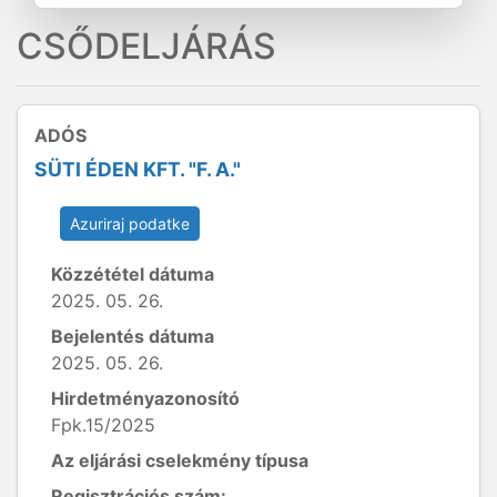
CSŐDELJÁRÁS
ADÓS
SÜTI ÉDEN KFT. "F. A."
Azuriraj podatke
Közzététel dátuma
2025. 05. 26.
Bejelentés dátuma
2025. 05. 26.
Hirdetményazonosító
Fpk.15/2025
Az eljárási cselekmény típusa
Regisztrációs szám: