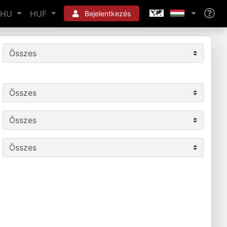
HU
HUF
Bejelentkezés