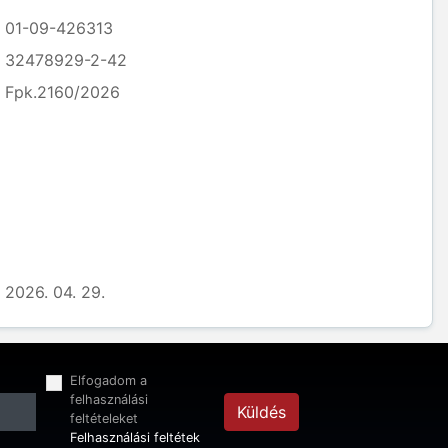
01-09-426313
32478929-2-42
Fpk.2160/2026
2026. 04. 29.
Elfogadom a
felhasználási
Küldés
feltételeket
Felhasználási feltétek