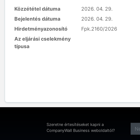
Közzététel dátuma
2026. 04. 29.
Bejelentés dátuma
2026. 04. 29.
Hirdetményazonosító
Fpk.2160/2026
Az eljárási cselekmény
típusa
Szeretne értesítéseket kapni a
CompanyWall Business weboldaltól?