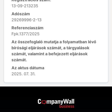
13-09-213235
Adószám
29269996-2-13
Referenciaszám
Fpk.1377/2025
Az összefoglaló mutatja a folyamatban lévő
bírósági eljárások számát, a tárgyalások
számát, valamint a befejezett eljárások
számát.
Az aktus dátuma
2025. 07. 31.