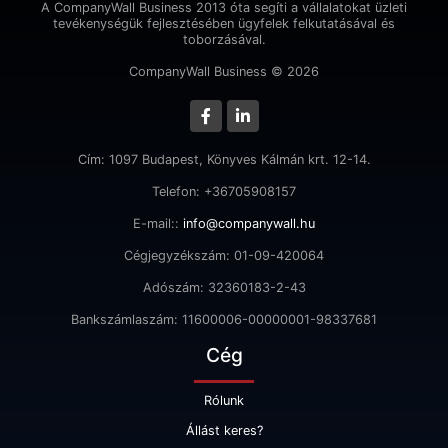
A CompanyWall Business 2013 óta segíti a vállalatokat üzleti
tevékenységük fejlesztésében ügyfelek felkutatásával és
toborzásával.
CompanyWall Business © 2026
Cím: 1097 Budapest, Könyves Kálmán krt. 12-14.
Telefon: +36705908157
E-mail::
info@companywall.hu
Cégjegyzékszám: 01-09-420064
Adószám: 32360183-2-43
Bankszámlaszám: 11600006-00000001-98337681
Cég
Rólunk
Állást keres?