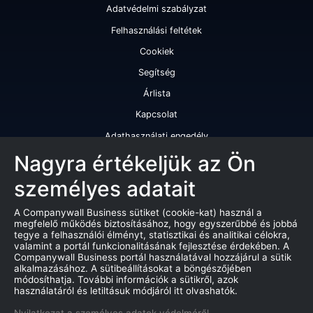
Adatvédelmi szabályzat
Felhasználási feltétek
Cookiek
Segítség
Árlista
Kapcsolat
Adathasználati engedély
Szolgáltatásaink
Nagyra értékeljük az Ön
személyes adatait
Cégminősítés
Cégminősítési riport
A Companywall Business sütiket (cookie-kat) használ a
megfelelő működés biztosításához, hogy egyszerűbbé és jobbá
Kiváló cégminősítési tanúsítvány
tegye a felhasználói élményt, statisztikai és analitikai célokra,
valamint a portál funkcionalitásának fejlesztése érdekében. A
Termékek
Companywall Business portál használatával hozzájárul a sütik
alkalmazásához. A sütibeállításokat a böngészőjében
Companywall Business - Adattovábbítási szerződés
módosíthatja. További információk a sütikről, azok
használatáról és letiltásuk módjáról itt olvashatók.
Csődeljárások