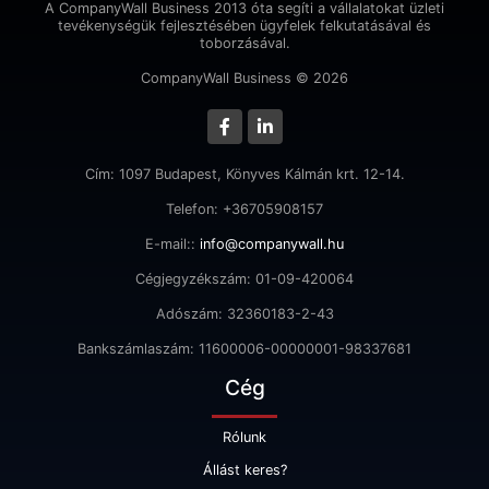
A CompanyWall Business 2013 óta segíti a vállalatokat üzleti
tevékenységük fejlesztésében ügyfelek felkutatásával és
toborzásával.
CompanyWall Business © 2026
Cím: 1097 Budapest, Könyves Kálmán krt. 12-14.
Telefon: +36705908157
E-mail::
info@companywall.hu
Cégjegyzékszám: 01-09-420064
Adószám: 32360183-2-43
Bankszámlaszám: 11600006-00000001-98337681
Cég
Rólunk
Állást keres?