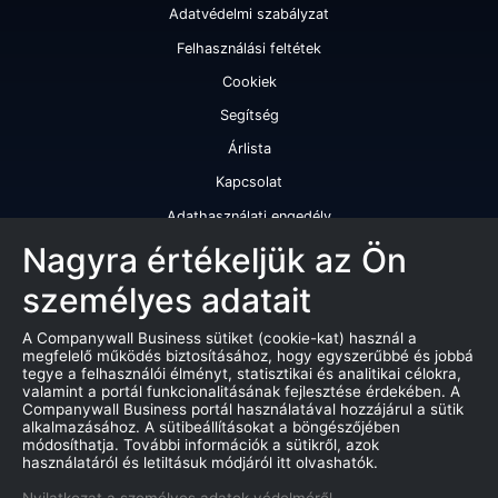
Adatvédelmi szabályzat
Felhasználási feltétek
Cookiek
Segítség
Árlista
Kapcsolat
Adathasználati engedély
Szolgáltatásaink
Nagyra értékeljük az Ön
személyes adatait
Cégminősítés
Cégminősítési riport
A Companywall Business sütiket (cookie-kat) használ a
megfelelő működés biztosításához, hogy egyszerűbbé és jobbá
Kiváló cégminősítési tanúsítvány
tegye a felhasználói élményt, statisztikai és analitikai célokra,
valamint a portál funkcionalitásának fejlesztése érdekében. A
Termékek
Companywall Business portál használatával hozzájárul a sütik
alkalmazásához. A sütibeállításokat a böngészőjében
Companywall Business - Adattovábbítási szerződés
módosíthatja. További információk a sütikről, azok
használatáról és letiltásuk módjáról itt olvashatók.
Csődeljárások