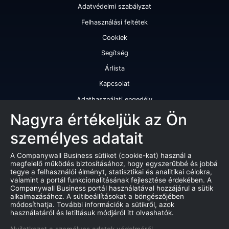
Adatvédelmi szabályzat
Felhasználási feltétek
Cookiek
Segítség
Árlista
Kapcsolat
Adathasználati engedély
Szolgáltatásaink
Nagyra értékeljük az Ön
személyes adatait
Cégminősítés
Cégminősítési riport
A Companywall Business sütiket (cookie-kat) használ a
megfelelő működés biztosításához, hogy egyszerűbbé és jobbá
Kiváló cégminősítési tanúsítvány
tegye a felhasználói élményt, statisztikai és analitikai célokra,
valamint a portál funkcionalitásának fejlesztése érdekében. A
Termékek
Companywall Business portál használatával hozzájárul a sütik
alkalmazásához. A sütibeállításokat a böngészőjében
Companywall Business - Adattovábbítási szerződés
módosíthatja. További információk a sütikről, azok
használatáról és letiltásuk módjáról itt olvashatók.
Csődeljárások