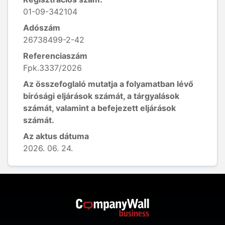
01-09-342104
Adószám
26738499-2-42
Referenciaszám
Fpk.3337/2026
Az összefoglaló mutatja a folyamatban lévő
bírósági eljárások számát, a tárgyalások
számát, valamint a befejezett eljárások
számát.
Az aktus dátuma
2026. 06. 24.