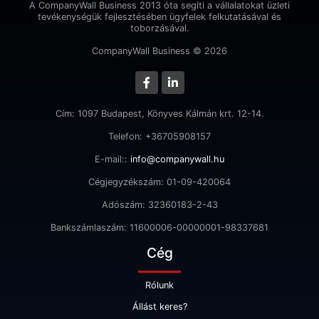
A CompanyWall Business 2013 óta segíti a vállalatokat üzleti
tevékenységük fejlesztésében ügyfelek felkutatásával és
toborzásával.
CompanyWall Business © 2026
Cím: 1097 Budapest, Könyves Kálmán krt. 12-14.
Telefon: +36705908157
E-mail::
info@companywall.hu
Cégjegyzékszám: 01-09-420064
Adószám: 32360183-2-43
Bankszámlaszám: 11600006-00000001-98337681
Cég
Rólunk
Állást keres?