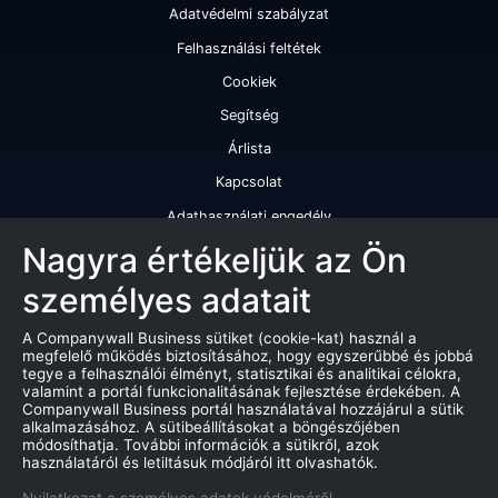
Adatvédelmi szabályzat
Felhasználási feltétek
Cookiek
Segítség
Árlista
Kapcsolat
Adathasználati engedély
Szolgáltatásaink
Nagyra értékeljük az Ön
személyes adatait
Cégminősítés
Cégminősítési riport
A Companywall Business sütiket (cookie-kat) használ a
megfelelő működés biztosításához, hogy egyszerűbbé és jobbá
Kiváló cégminősítési tanúsítvány
tegye a felhasználói élményt, statisztikai és analitikai célokra,
valamint a portál funkcionalitásának fejlesztése érdekében. A
Termékek
Companywall Business portál használatával hozzájárul a sütik
alkalmazásához. A sütibeállításokat a böngészőjében
Companywall Business - Adattovábbítási szerződés
módosíthatja. További információk a sütikről, azok
használatáról és letiltásuk módjáról itt olvashatók.
Csődeljárások