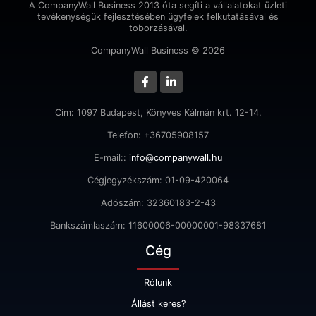
A CompanyWall Business 2013 óta segíti a vállalatokat üzleti
tevékenységük fejlesztésében ügyfelek felkutatásával és
toborzásával.
CompanyWall Business © 2026
Cím: 1097 Budapest, Könyves Kálmán krt. 12-14.
Telefon: +36705908157
E-mail::
info@companywall.hu
Cégjegyzékszám: 01-09-420064
Adószám: 32360183-2-43
Bankszámlaszám: 11600006-00000001-98337681
Cég
Rólunk
Állást keres?