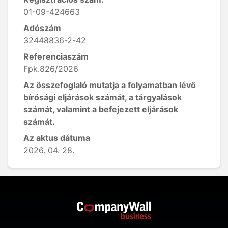
01-09-424663
Adószám
32448836-2-42
Referenciaszám
Fpk.826/2026
Az összefoglaló mutatja a folyamatban lévő
bírósági eljárások számát, a tárgyalások
számát, valamint a befejezett eljárások
számát.
Az aktus dátuma
2026. 04. 28.