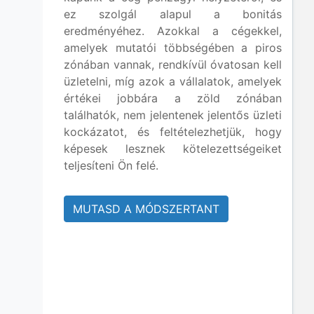
ez szolgál alapul a bonitás
eredményéhez. Azokkal a cégekkel,
amelyek mutatói többségében a piros
zónában vannak, rendkívül óvatosan kell
üzletelni, míg azok a vállalatok, amelyek
értékei jobbára a zöld zónában
találhatók, nem jelentenek jelentős üzleti
kockázatot, és feltételezhetjük, hogy
képesek lesznek kötelezettségeiket
teljesíteni Ön felé.
MUTASD A MÓDSZERTANT