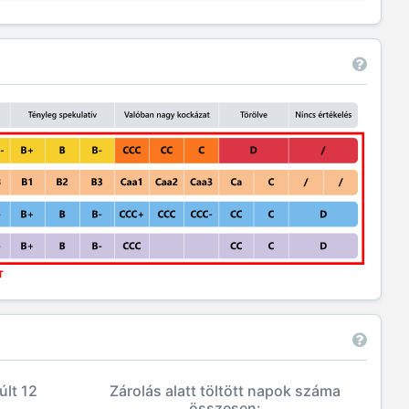
últ 12
Zárolás alatt töltött napok száma
összesen: