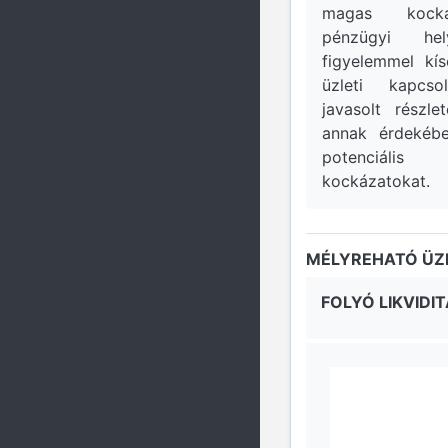
magas kocká
pénzügyi he
figyelemmel kís
üzleti kapcso
javasolt részl
annak érdekébe
potenciális
kockázatokat.
MÉLYREHATÓ ÜZL
FOLYÓ LIKVIDIT