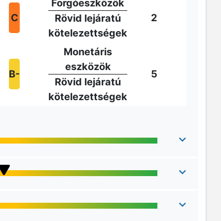
Forgóeszközök
C
2
Rövid lejáratú
kötelezettségek
Monetáris
eszközök
B-
5
Rövid lejáratú
kötelezettségek