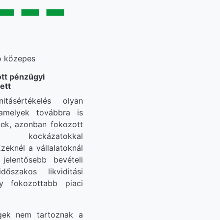
---
ó közepes
ott pénzügyi
ett
tásértékelés olyan
 amelyek továbbra is
nek, azonban fokozott
kockázatokkal
zeknél a vállalatoknál
 jelentősebb bevételi
dőszakos likviditási
y fokozottabb piaci
gek nem tartoznak a