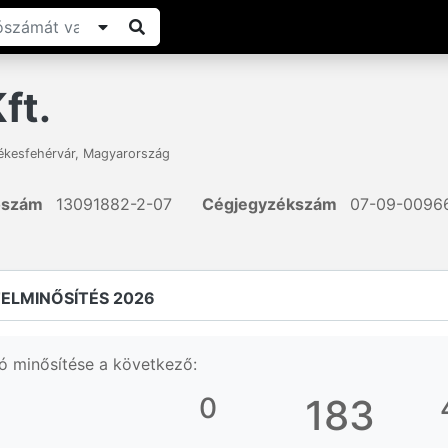
ft.
ékesfehérvár
,
Magyarország
ószám
13091882-2-07
Cégjegyzékszám
07-09-0096
ELMINŐSÍTÉS 2026
ó minősítése a következő:
0
183