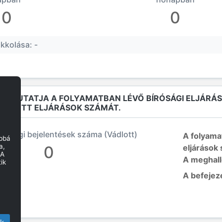
0
0
kkolása: -
Ó MUTATJA A FOLYAMATBAN LÉVŐ BÍRÓSÁGI ELJÁRÁ
EJEZETT ELJÁRÁSOK SZÁMÁT.
írósági bejelentések száma (Vádlott)
A folyama
obbá
a,
0
eljárások
 A
A meghal
ik
A befejez