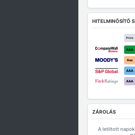
HITELMINŐSÍTŐ 
ZÁROLÁS
A letiltott napo
n