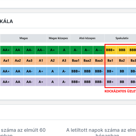
SKÁLA
k száma az elmúlt 60
A letiltott napok száma az elm
apban
hónapban