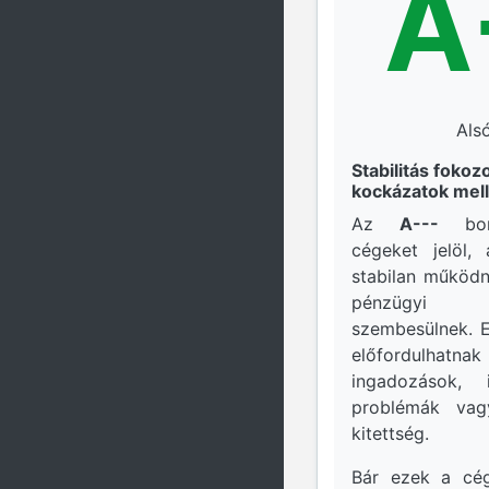
A
Als
Stabilitás fokoz
kockázatok mell
Az
A---
boni
cégeket jelöl,
stabilan működ
pénzügyi 
szembesülnek. E
előfordulhatnak
ingadozások, i
problémák vag
kitettség.
Bár ezek a cé