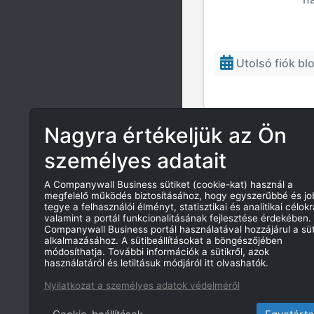
Utolsó fiók blo
Nagyra értékeljük az Ön
AZ ÖSSZEFOGLAL
VALAMINT A BEF
személyes adatait
A Companywall Business sütiket (cookie-kat) használ a
Tárgyévi b
megfelelő működés biztosításához, hogy egyszerűbbé és j
tegye a felhasználói élményt, statisztikai és analitikai célokr
valamint a portál funkcionalitásának fejlesztése érdekében.
Companywall Business portál használatával hozzájárul a süt
alkalmazásához. A sütibeállításokat a böngészőjében
módosíthatja. További információk a sütikről, azok
használatáról és letiltásuk módjáról itt olvashatók.
Nyilatkozat a személyes adatok védelméről