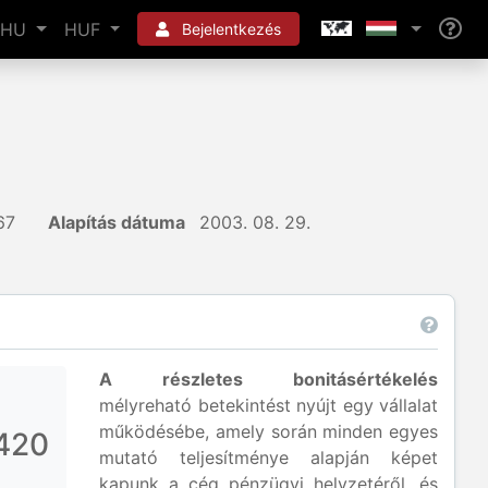
HU
HUF
Bejelentkezés
67
Alapítás dátuma
2003. 08. 29.
A részletes bonitásértékelés
mélyreható betekintést nyújt egy vállalat
működésébe, amely során minden egyes
420
mutató teljesítménye alapján képet
kapunk a cég pénzügyi helyzetéről, és