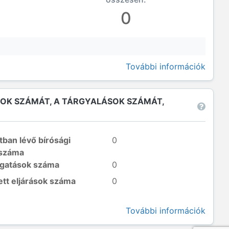
0
További információk
SOK SZÁMÁT, A TÁRGYALÁSOK SZÁMÁT,
tban lévő bírósági
0
 száma
lgatások száma
0
ett eljárások száma
0
További információk