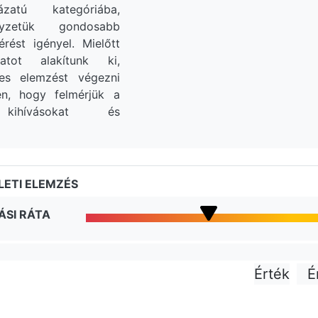
zatú kategóriába,
lyzetük gondosabb
érést igényel. Mielőtt
latot alakítunk ki,
etes elemzést végezni
n, hogy felmérjük a
 kihívásokat és
ETI ELEMZÉS
ÁSI RÁTA
Érték
É