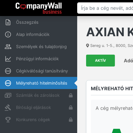
Összegzés
AXIAN K
Alap információk
Sereg u. 1-5.
,
8000
,
Sz
Személyek és tulajdonjog
Pénzügyi információk
Ad
AKTÍV
Cégkiválósági tanúsítvány
Mélyreható hitelminősítés
MÉLYREHATÓ HIT
Számlák és zárolások
Bírósági eljárások
A cég mélyrehat
Konkurens cégek