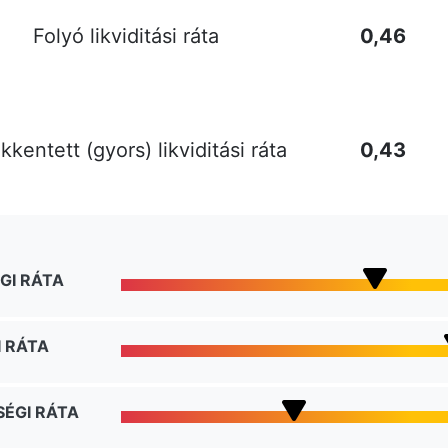
Folyó likviditási ráta
0,46
kentett (gyors) likviditási ráta
0,43
GI RÁTA
 RÁTA
ÉGI RÁTA