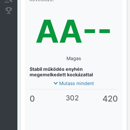
Konkurens cégek
AA--
Magas
Stabil működés enyhén
megemelkedett kockázattal
Mutass mindent
0
302
420