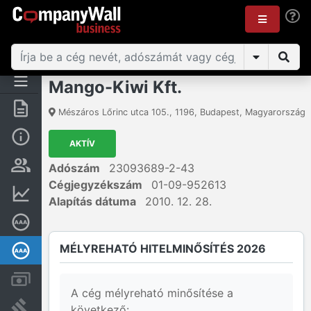
Mango-Kiwi Kft.
Összegzés
Mészáros Lőrinc utca 105.
,
1196
,
Budapest
,
Magyarország
Alap információk
AKTÍV
Személyek és tulajdonjog
Adószám
23093689-2-43
Cégjegyzékszám
01-09-952613
Pénzügyi információk
Alapítás dátuma
2010. 12. 28.
Cégkiválósági tanúsítvány
MÉLYREHATÓ HITELMINŐSÍTÉS 2026
Mélyreható hitelminősítés
Számlák és zárolások
A cég mélyreható minősítése a
Bírósági eljárások
következő: