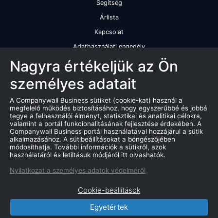
Segítség
Árlista
Kapcsolat
Adathasználati engedély
Szolgáltatásaink
Nagyra értékeljük az Ön
személyes adatait
Cégminősítés
Cégminősítési riport
A Companywall Business sütiket (cookie-kat) használ a
megfelelő működés biztosításához, hogy egyszerűbbé és jobbá
Kiváló cégminősítési tanúsítvány
tegye a felhasználói élményt, statisztikai és analitikai célokra,
valamint a portál funkcionalitásának fejlesztése érdekében. A
Termékek
Companywall Business portál használatával hozzájárul a sütik
alkalmazásához. A sütibeállításokat a böngészőjében
Companywall Business - Adattovábbítási szerződés
módosíthatja. További információk a sütikről, azok
használatáról és letiltásuk módjáról itt olvashatók.
Csődeljárások
Nyilatkozat a személyes adatok védelméről
Árverések
Cookie-beállítások
Marketing adatbázis
Egyetértek