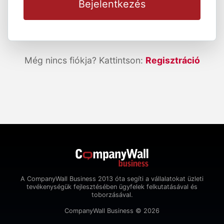
Bejelentkezés
Még nincs fiókja? Kattintson:
Regisztráció
A CompanyWall Business 2013 óta segíti a vállalatokat üzleti
tevékenységük fejlesztésében ügyfelek felkutatásával és
toborzásával.
CompanyWall Business © 2026