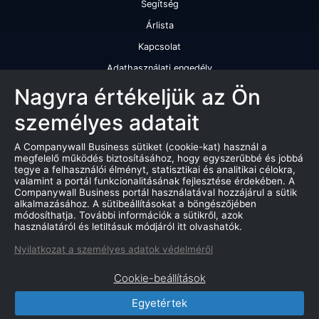
Segítség
Árlista
Kapcsolat
Adathasználati engedély
Szolgáltatásaink
Nagyra értékeljük az Ön
személyes adatait
Cégminősítés
Cégminősítési riport
A Companywall Business sütiket (cookie-kat) használ a
megfelelő működés biztosításához, hogy egyszerűbbé és jobbá
Kiváló cégminősítési tanúsítvány
tegye a felhasználói élményt, statisztikai és analitikai célokra,
valamint a portál funkcionalitásának fejlesztése érdekében. A
Termékek
Companywall Business portál használatával hozzájárul a sütik
alkalmazásához. A sütibeállításokat a böngészőjében
Companywall Business - Adattovábbítási szerződés
módosíthatja. További információk a sütikről, azok
használatáról és letiltásuk módjáról itt olvashatók.
Csődeljárások
Nyilatkozat a személyes adatok védelméről
Árverések
Cookie-beállítások
Marketing adatbázis
Egyetértek