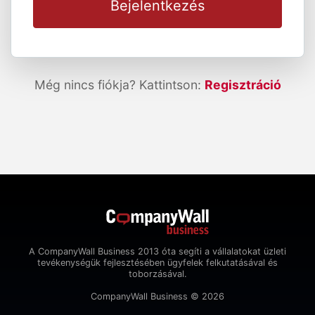
Bejelentkezés
Még nincs fiókja? Kattintson:
Regisztráció
A CompanyWall Business 2013 óta segíti a vállalatokat üzleti
tevékenységük fejlesztésében ügyfelek felkutatásával és
toborzásával.
CompanyWall Business © 2026