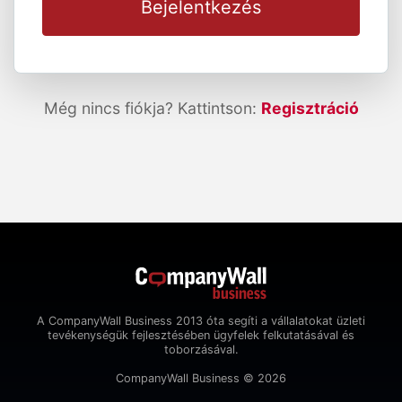
Bejelentkezés
Még nincs fiókja? Kattintson:
Regisztráció
A CompanyWall Business 2013 óta segíti a vállalatokat üzleti
tevékenységük fejlesztésében ügyfelek felkutatásával és
toborzásával.
CompanyWall Business © 2026