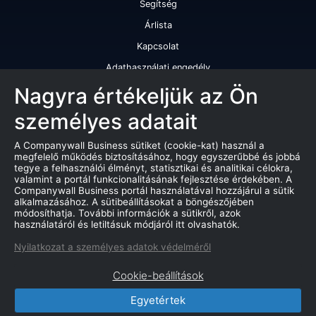
Segítség
Árlista
Kapcsolat
Adathasználati engedély
Szolgáltatásaink
Nagyra értékeljük az Ön
személyes adatait
Cégminősítés
Cégminősítési riport
A Companywall Business sütiket (cookie-kat) használ a
megfelelő működés biztosításához, hogy egyszerűbbé és jobbá
Kiváló cégminősítési tanúsítvány
tegye a felhasználói élményt, statisztikai és analitikai célokra,
valamint a portál funkcionalitásának fejlesztése érdekében. A
Termékek
Companywall Business portál használatával hozzájárul a sütik
alkalmazásához. A sütibeállításokat a böngészőjében
Companywall Business - Adattovábbítási szerződés
módosíthatja. További információk a sütikről, azok
használatáról és letiltásuk módjáról itt olvashatók.
Csődeljárások
Nyilatkozat a személyes adatok védelméről
Árverések
Cookie-beállítások
Marketing adatbázis
Egyetértek