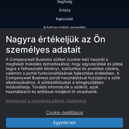
Segítség
Árlista
Kapcsolat
Adathasználati engedély
Szolgáltatásaink
Nagyra értékeljük az Ön
személyes adatait
Cégminősítés
Cégminősítési riport
A Companywall Business sütiket (cookie-kat) használ a
megfelelő működés biztosításához, hogy egyszerűbbé és jobbá
Kiváló cégminősítési tanúsítvány
tegye a felhasználói élményt, statisztikai és analitikai célokra,
valamint a portál funkcionalitásának fejlesztése érdekében. A
Termékek
Companywall Business portál használatával hozzájárul a sütik
alkalmazásához. A sütibeállításokat a böngészőjében
Companywall Business - Adattovábbítási szerződés
módosíthatja. További információk a sütikről, azok
használatáról és letiltásuk módjáról itt olvashatók.
Csődeljárások
Nyilatkozat a személyes adatok védelméről
Árverések
Cookie-beállítások
Marketing adatbázis
Egyetértek