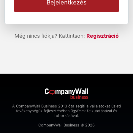
Bejelentkezés
Még nincs fiókja? Kattintson:
Regisztráció
A CompanyWall Business 2013 óta segíti a vállalatokat üzleti
tevékenységük fejlesztésében ügyfelek felkutatásával és
toborzásával.
CompanyWall Business © 2026