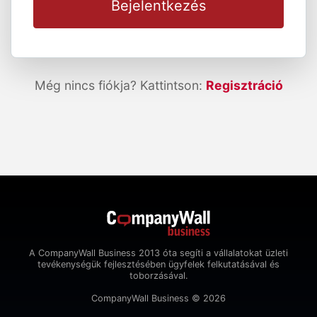
Bejelentkezés
Még nincs fiókja? Kattintson:
Regisztráció
A CompanyWall Business 2013 óta segíti a vállalatokat üzleti
tevékenységük fejlesztésében ügyfelek felkutatásával és
toborzásával.
CompanyWall Business © 2026