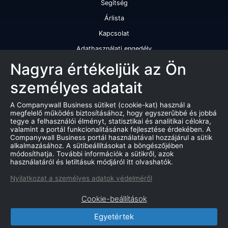
Segítség
Árlista
Kapcsolat
Adathasználati engedély
Szolgáltatásaink
Nagyra értékeljük az Ön
személyes adatait
Cégminősítés
Cégminősítési riport
A Companywall Business sütiket (cookie-kat) használ a
megfelelő működés biztosításához, hogy egyszerűbbé és jobbá
Kiváló cégminősítési tanúsítvány
tegye a felhasználói élményt, statisztikai és analitikai célokra,
valamint a portál funkcionalitásának fejlesztése érdekében. A
Termékek
Companywall Business portál használatával hozzájárul a sütik
alkalmazásához. A sütibeállításokat a böngészőjében
Companywall Business - Adattovábbítási szerződés
módosíthatja. További információk a sütikről, azok
használatáról és letiltásuk módjáról itt olvashatók.
Csődeljárások
Nyilatkozat a személyes adatok védelméről
Árverések
Cookie-beállítások
Marketing adatbázis
Egyetértek