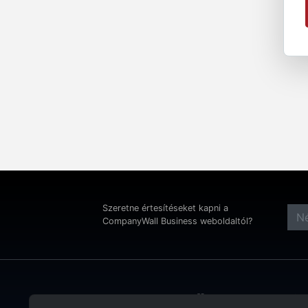
Szeretne értesítéseket kapni a
CompanyWall Business weboldaltól?
Cím: