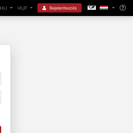
HU
HUF
Bejelentkezés