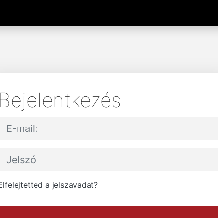
Bejelentkezés
Elfelejtetted a jelszavadat?