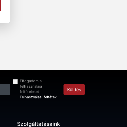
Elfogadom a
felhasználási
Küldés
feltételeket
Felhasználási feltétek
Szolgáltatásaink