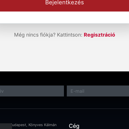
Bejelentkezés
Még nincs fiókja? Kattintson:
Regisztráció
Cég
 1097 Budapest, Könyves Kálmán