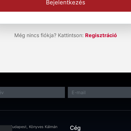
Bejelentkezés
Még nincs fiókja? Kattintson:
Regisztráció
Cég
 1097 Budapest, Könyves Kálmán