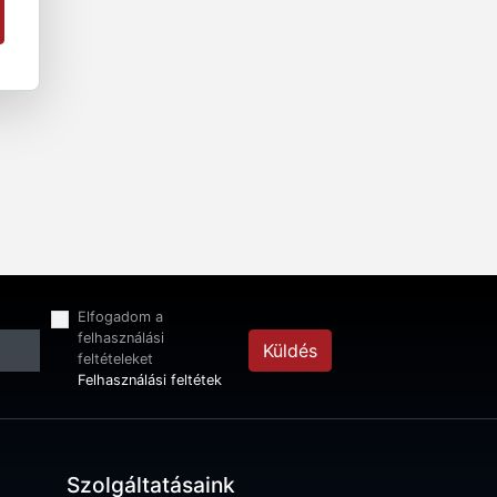
Elfogadom a
felhasználási
Küldés
feltételeket
Felhasználási feltétek
Szolgáltatásaink