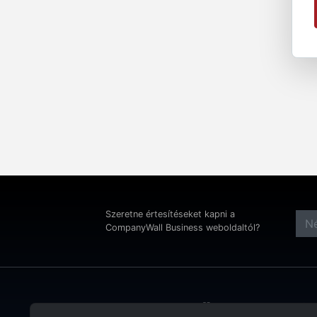
Szeretne értesítéseket kapni a
CompanyWall Business weboldaltól?
Cím: