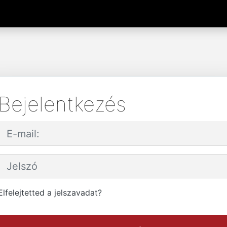
Bejelentkezés
Elfelejtetted a jelszavadat?