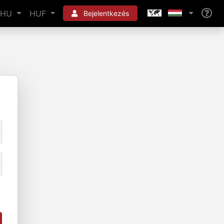
HU
HUF
Bejelentkezés