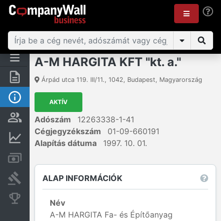
A-M HARGITA KFT "kt. a."
Összegzés
Árpád utca 119. III/11.
,
1042
,
Budapest
,
Magyarország
Alap információk
AKTÍV
Személyek és tulajdonjog
Adószám
12263338-1-41
Cégjegyzékszám
01-09-660191
Pénzügyi információk
Alapítás dátuma
1997. 10. 01.
Számlák és zárolások
ALAP INFORMÁCIÓK
Bírósági eljárások
Konkurens cégek
Név
A-M HARGITA Fa- és Építőanyag