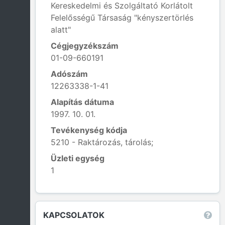
Kereskedelmi és Szolgáltató Korlátolt
Felelősségű Társaság "kényszertörlés
alatt"
Cégjegyzékszám
01-09-660191
Adószám
12263338-1-41
Alapítás dátuma
1997. 10. 01.
Tevékenység kódja
5210 - Raktározás, tárolás;
Üzleti egység
1
Leaflet
|
© OpenStreetMap contributors
KAPCSOLATOK