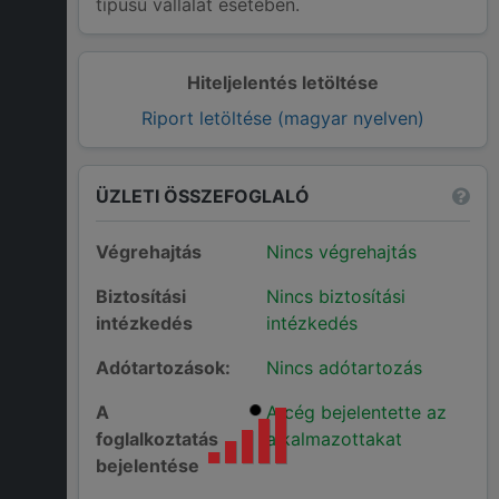
típusú vállalat esetében.
Hiteljelentés letöltése
Riport letöltése (magyar nyelven)
ÜZLETI ÖSSZEFOGLALÓ
Végrehajtás
Nincs végrehajtás
Biztosítási
Nincs biztosítási
intézkedés
intézkedés
Adótartozások:
Nincs adótartozás
A
A cég bejelentette az
foglalkoztatás
alkalmazottakat
bejelentése