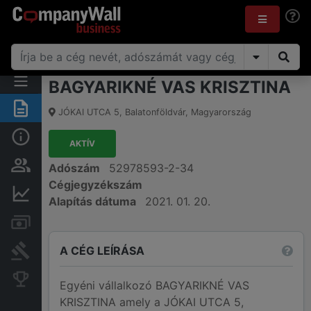
BAGYARIKNÉ VAS KRISZTINA
Összegzés
JÓKAI UTCA 5
,
Balatonföldvár
,
Magyarország
Alap információk
AKTÍV
Személyek és tulajdonjog
Adószám
52978593-2-34
Cégjegyzékszám
Pénzügyi információk
Alapítás dátuma
2021. 01. 20.
Számlák és zárolások
A CÉG LEÍRÁSA
Bírósági eljárások
Konkurens cégek
Egyéni vállalkozó BAGYARIKNÉ VAS
KRISZTINA amely a JÓKAI UTCA 5,