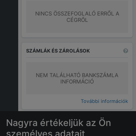
NINCS ÖSSZEFOGLALÓ ERRŐL A
CÉGRŐL
SZÁMLÁK ÉS ZÁROLÁSOK
NEM TALÁLHATÓ BANKSZÁMLA
INFORMÁCIÓ
További információk
Nagyra értékeljük az Ön
GYAKRAN ISMÉTELT KÉRDÉSEK
személyes adatait